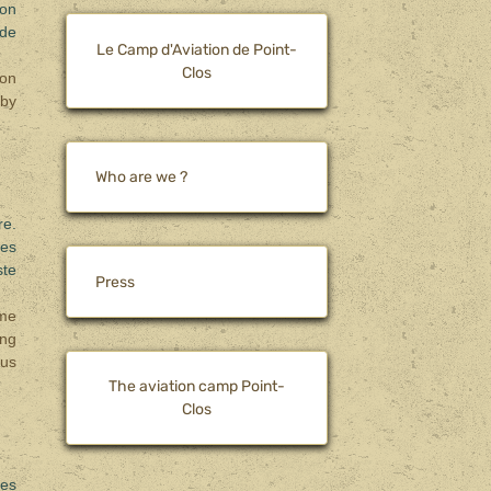
ion
 de
Le Camp d'Aviation de Point-
Clos
ion
 by
Who are we ?
re.
ces
ste
Press
ome
ung
hus
The aviation camp Point-
Clos
tes