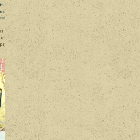
ts,
rès
ssi
es.
 of
eps