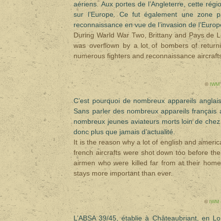
aériens. Aux portes de l’Angleterre, cette ré
sur l’Europe. Ce fut également une zone p
reconnaissance en vue de l’invasion de l’Europe
During Warld War Two, Brittany and Pays de Lo
was overflown by a lot of bombers of return
numerous fighters and reconnaissance aircrafts
©
IWM 
C’est pourquoi de nombreux appareils anglais,
Sans parler des nombreux appareils français ab
nombreux jeunes aviateurs morts loin de che
donc plus que jamais d’actualité.
It is the reason why a lot of english and ameri
french aircrafts were shot down too before the
airmen who were killed far from at their ho
stays more important than ever.
©
IWM 
L’ABSA 39/45, établie à Châteaubriant, en Loir