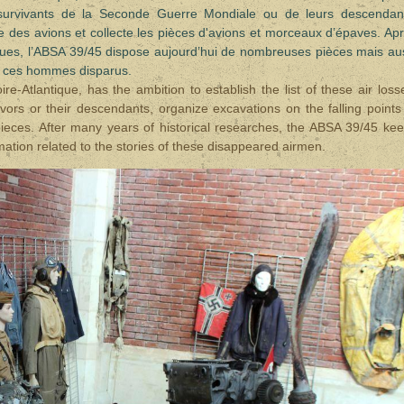
 survivants de la Seconde Guerre Mondiale ou de leurs descendan
e des avions et collecte les pièces d'avions et morceaux d’épaves. Ap
ues, l’ABSA 39/45 dispose aujourd’hui de nombreuses pièces mais au
 de ces hommes disparus.
e-Atlantique, has the ambition to establish the list of these air loss
vors or their descendants, organize excavations on the falling points
 pieces. After many years of historical researches, the ABSA 39/45 ke
rmation related to the stories of these disappeared airmen.