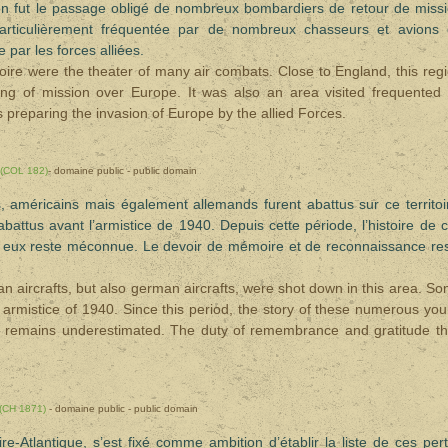
gion fut le passage obligé de nombreux bombardiers de retour de miss
articulièrement fréquentée par de nombreux chasseurs et avions
 par les forces alliées.
ire were the theater of many air combats. Close to England, this reg
ing of mission over Europe. It was also an area visited frequented
 preparing the invasion of Europe by the allied Forces.
(COL 182)
- domaine public - public domain
 américains mais également allemands furent abattus sur ce territoi
attus avant l’armistice de 1940. Depuis cette période, l’histoire de 
z eux reste méconnue. Le devoir de mémoire et de reconnaissance re
can aircrafts, but also german aircrafts, were shot down in this area. S
 armistice of 1940. Since this period, the story of these numerous yo
me remains underestimated. The duty of remembrance and gratitude t
(CH 1871)
- domaine public - public domain
e-Atlantique, s’est fixé comme ambition d’établir la liste de ces per