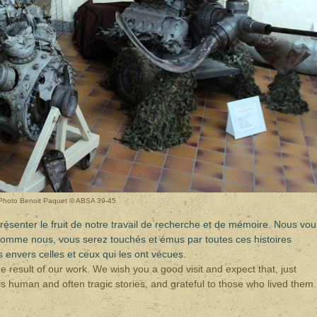
Photo Benoit Paquet © ABSA 39-45
résenter le fruit de notre travail de recherche et de mémoire. Nous vo
comme nous, vous serez touchés et émus par toutes ces histoires
 envers celles et ceux qui les ont vécues.
e result of our work. We wish you a good visit and expect that, just
is human and often tragic stories, and grateful to those who lived them.