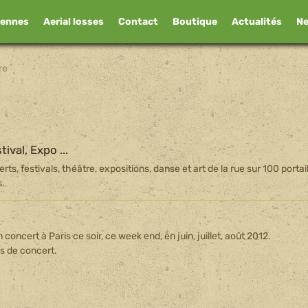
iennes
Aerial losses
Contact
Boutique
Actualités
N
re
ival, Expo ...
ts, festivals, théâtre, expositions, danse et art de la rue sur 100 portai
s.
concert à Paris ce soir, ce week end, en juin, juillet, août 2012.
s de concert.