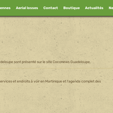
iennes
Aerial losses
Contact
Boutique
Actualités
N
adeloupe sont présenté sur le site Coconews Guadeloupe.
 services et endroits à voir en Martinique et l'agenda complet des