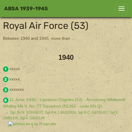
ABSA 1939-1945
Royal Air Force (53)
Between 1940 and 1945, more than ...
1940
xxxxx
xxxxx
xxxxxxx
11 June, 1940 - Lignières-Orgères (53) - Armstrong Whitworth
Whitley Mk V, No. 77 Squadron (N1362 - code KN-Q)
Sgt JN.M. SONGEST, Sgt P.H.J. BUDDEN, Sgt R.C. ASTBURY, Sgt E.
OMBLER, Sgt A. DINDLAY.