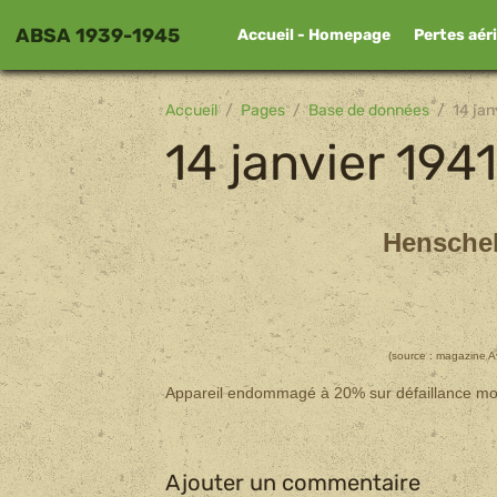
ABSA 1939-1945
Accueil - Homepage
Pertes aér
Accueil
Pages
Base de données
14 jan
14 janvier 194
Henschel
(source : magazine A
Appareil endommagé à 20% sur défaillance mo
Ajouter un commentaire