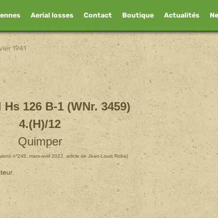
iennes
Aerial losses
Contact
Boutique
Actualités
N
vier 1941
1
 Hs 126 B-1 (WNr. 3459)
4.(H)/12
Quimper
vions n°245, mars-avril 2022, article de Jean-Louis Roba)
teur.