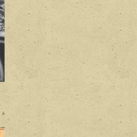
.
e à