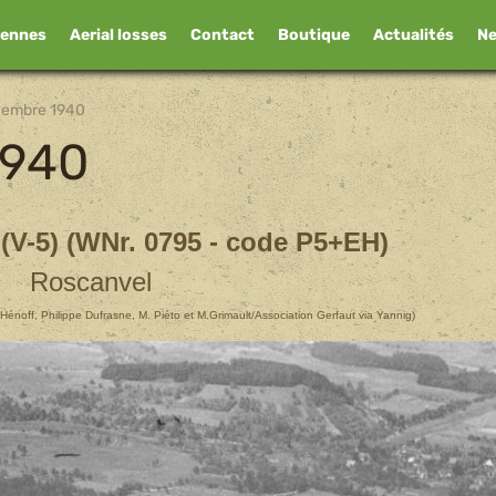
iennes
Aerial losses
Contact
Boutique
Actualités
N
vembre 1940
1940
 (V-5) (WNr. 0795 - code P5+EH)
Roscanvel
 Hénoff, Philippe Dufrasne, M. Piéto et M.Grimault/Association Gerfaut via Yannig)