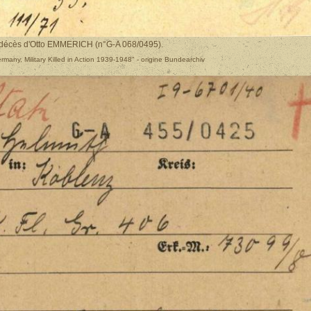
e décès d'Otto EMMERICH (n°G-A 068/0495).
any, Military Killed in Action 1939-1948" - origine Bundearchiv