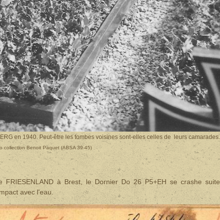
 en 1940. Peut-être les tombes voisines sont-elles celles de leurs camarades
o collection Benoit Paquet (ABSA 39-45)
 le FRIESENLAND à Brest, le Dornier Do 26 P5+EH se crashe suit
impact avec l'eau.