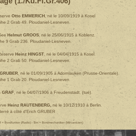
age (1./Kü.Fl.Gr.406
)
eserve
Otto EMMERICH
, né le 10/09/1919 à Kosel
ihe 2 Grab 49. Ploudaniel-Lesneven.
 See
Helmut GROOS
, né le 25/06/1915 à Koblenz.
ihe 9 Grab 236. Ploudaniel-Lesneven.
 Reserve
Heinz HINGST
, né le 04/04/1915 à Kosel.
ihe 2 Grab 50. Ploudaniel-Lesneven.
h GRUBER
, né le 01/09/1905 à Adomlauken (Prusse-Orientale).
ihe 1 Grab 20. Ploudaniel-Lesneven.
an GRAF
, né le 04/07/1906 à Freudenstadt. (tué).
erve
Heinz RAUTENBERG,
né le 10/12/1910 à Berlin.
terré à côté d'Erich GRUBER
 Bf = Bordfunker (Radio) - Bm = Bordmechaniker (Mécanicien)