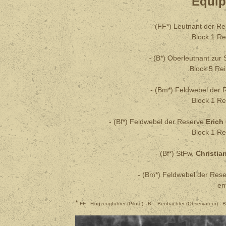
Equip
- (FF*) Leutnant der R
Block 1 Re
- (B*) Oberleutnant zur
Block 5 Re
- (Bm*) Feldwebel der
Block 1 Re
- (Bf*) Feldwebel der Reserve
Eric
Block 1 Re
- (Bf*) StFw.
Christi
- (Bm*) Feldwebel der Res
en
*
FF : Flugzeugführer (Pilote) - B = Beobachter (Observateur) -