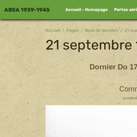
ABSA 1939-1945
Accueil - Homepage
Pertes aér
Accueil
Pages
Base de données
21 se
21 septembre
Dornier Do 17
Comm
(contribu