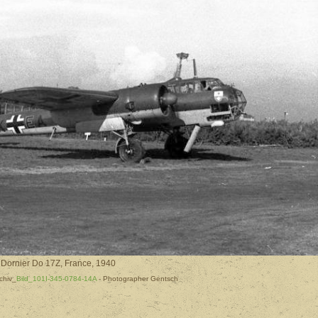
Dornier Do 17Z, France, 1940
chiv_
Bild_101I-345-0784-14A
- Photographer Gentsch