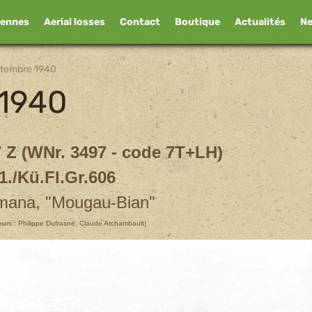
iennes
Aerial losses
Contact
Boutique
Actualités
N
ptembre 1940
 1940
 Z (WNr. 3497 - code 7T+LH)
1./Kü.Fl.Gr.606
ana, "Mougau-Bian"
teurs : Philippe Dufrasne, Claude Archambault)