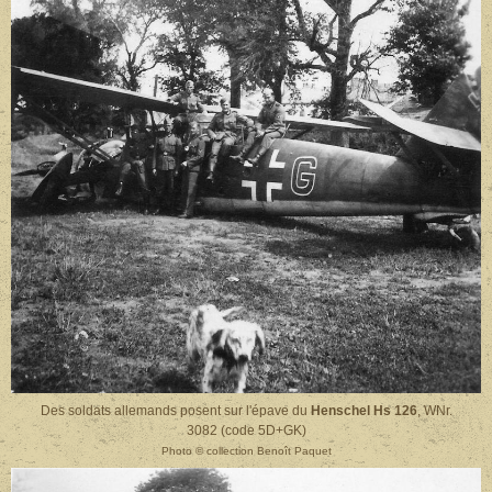
Des soldats allemands posent sur l'épave du
Henschel Hs 126
, WNr.
3082 (code 5D+GK)
Photo © collection Benoît Paquet