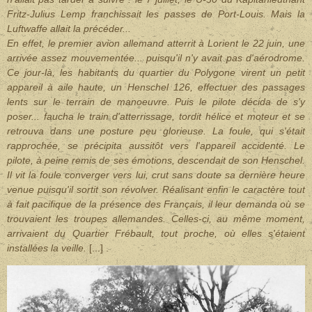
Fritz-Julius Lemp franchissait les passes de Port-Louis. Mais la
Luftwaffe allait la précéder...
En effet, le premier avion allemand atterrit à Lorient le 22 juin, une
arrivée assez mouvementée... puisqu'il n'y avait pas d'aérodrome.
Ce jour-là, les habitants du quartier du Polygone virent un petit
appareil à aile haute, un Henschel 126, effectuer des passages
lents sur le terrain de manoeuvre. Puis le pilote décida de s'y
poser... faucha le train d'atterrissage, tordit hélice et moteur et se
retrouva dans une posture peu glorieuse. La foule, qui s'était
rapprochée, se précipita aussitôt vers l'appareil accidenté. Le
pilote, à peine remis de ses émotions, descendait de son Henschel.
Il vit la foule converger vers lui, crut sans doute sa dernière heure
venue puisqu'il sortit son révolver. Réalisant enfin le caractère tout
à fait pacifique de la présence des Français, il leur demanda où se
trouvaient les troupes allemandes. Celles-ci, au même moment,
arrivaient du Quartier Frébault, tout proche, où elles s'étaient
installées la veille.
[...] .