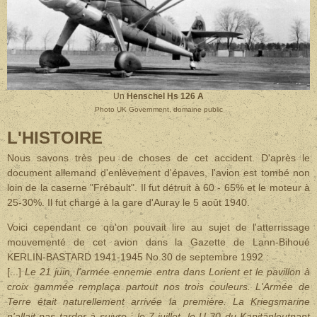
Un
Henschel Hs 126 A
Photo UK Government, domaine public
L'HISTOIRE
Nous savons très peu de choses de cet accident. D'après le
document allemand d'enlèvement d'épaves, l'avion est tombé non
loin de la caserne "Frébault". Il fut détruit à 60 - 65% et le moteur à
25-30%. Il fut chargé à la gare d'Auray le 5 août 1940.
Voici cependant ce qu'on pouvait lire au sujet de l'atterrissage
mouvementé de cet avion dans la Gazette de Lann-Bihoué
KERLIN-BASTARD 1941-1945 No.30 de septembre 1992 :
[...]
Le 21 juin, l'armée ennemie entra dans Lorient et le pavillon à
croix gammée remplaça partout nos trois couleurs. L'Armée de
Terre était naturellement arrivée la première. La Kriegsmarine
n'allait pas tarder à suivre : le 7 juillet, le U-30 du Kapitänleutnant