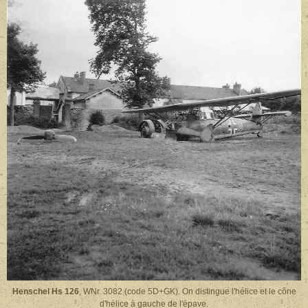
Henschel Hs 126
, WNr. 3082 (code 5D+GK). On distingue l'hélice et le cône
d'hélice à gauche de l'épave.