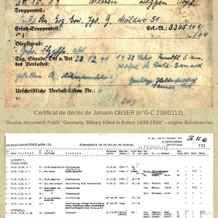
Certificat de décès de Johann OBSER (n°G-C 238/0113).
Source document Fold3 "Germany, Military Killed in Action 1939-1948" - origine Bundearchiv