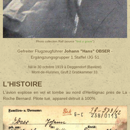
Photo collection Ralf (source "
find a grave
")
Gefreiter Flugzeugführer
Johann "Hans" OBSER
-
Ergängzungsgrupper 1.Staffel /JG 51
Né le 30 octobre 1919 à Deggendorf (Bavière).
Mont-de-Huisnes, Gruft 2 Grabkammer 33.
L'HISTOIRE
L'avion explose en vol et tombe au nord d'Herbignac près de La
Roche Bernard. Pilote tué, appareil détruit à 100%.