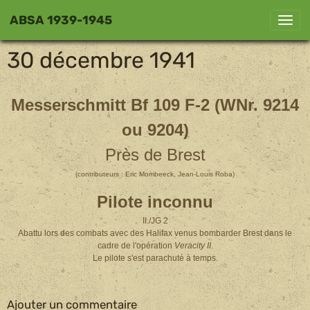
ABSA 1939-1945
30 décembre 1941
Messerschmitt Bf 109 F-2 (WNr. 9214
ou 9204)
Près de Brest
(contributeurs : Eric Mombeeck, Jean-Louis Roba)
Pilote inconnu
II./JG 2
Abattu lors des combats avec des Halifax venus bombarder Brest dans le
cadre de l'opération
Veracity II
.
Le pilote s'est parachuté à temps.
Ajouter un commentaire