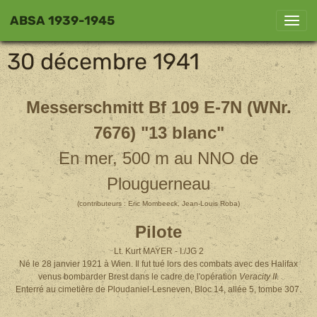
ABSA 1939-1945
30 décembre 1941
Messerschmitt Bf 109 E-7N (WNr.
7676) "13 blanc"
En mer, 500 m au NNO de
Plouguerneau
(contributeurs : Eric Mombeeck, Jean-Louis Roba)
Pilote
Lt. Kurt MAYER - I./JG 2
Né le 28 janvier 1921 à Wien. Il fut tué lors des combats avec des Halifax
venus bombarder Brest dans le cadre de l'opération
Veracity II
.
Enterré au cimetière de Ploudaniel-Lesneven, Bloc 14, allée 5, tombe 307.