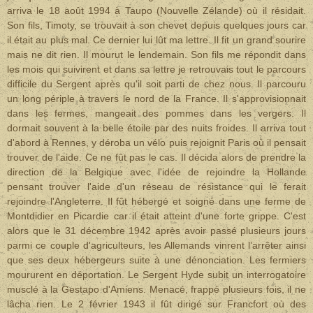
arriva le 18 août 1994 à Taupo (Nouvelle Zélande) où il résidait.
Son fils, Timoty, se trouvait à son chevet depuis quelques jours car
il était au plus mal. Ce dernier lui lût ma lettre. Il fit un grand sourire
mais ne dit rien. Il mourut le lendemain. Son fils me répondit dans
les mois qui suivirent et dans sa lettre je retrouvais tout le parcours
difficile du Sergent après qu'il soit parti de chez nous. Il parcouru
un long périple à travers le nord de la France. Il s'approvisionnait
dans les fermes, mangeait des pommes dans les vergers. Il
dormait souvent à la belle étoile par des nuits froides. Il arriva tout
d'abord à Rennes, y déroba un vélo puis rejoignit Paris où il pensait
trouver de l'aide. Ce ne fût pas le cas. Il décida alors de prendre la
direction de la Belgique avec l'idée de rejoindre la Hollande
pensant trouver l'aide d'un réseau de résistance qui le ferait
rejoindre l'Angleterre. Il fût hébergé et soigné dans une ferme de
Montdidier en Picardie car il était atteint d'une forte grippe. C'est
alors que le 31 décembre 1942 après avoir passé plusieurs jours
parmi ce couple d'agriculteurs, les Allemands vinrent l’arrêter ainsi
que ses deux hébergeurs suite à une dénonciation. Les fermiers
moururent en déportation. Le Sergent Hyde subit un interrogatoire
musclé à la Gestapo d'Amiens. Menacé, frappé plusieurs fois, il ne
lâcha rien. Le 2 février 1943 il fût dirigé sur Francfort où des