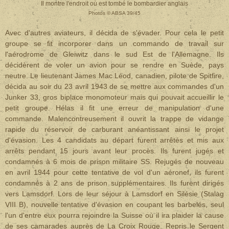
Il montre l'endroit où est tombé le bombardier anglais
Photos © ABSA 39/45
Avec d'autres aviateurs, il décida de s'évader. Pour cela le petit
groupe se fit incorporer dans un commando de travail sur
l'aérodrome de Gleiwitz dans le sud Est de l'Allemagne. Ils
décidèrent de voler un avion pour se rendre en Suède, pays
neutre. Le lieutenant James Mac Léod, canadien, pilote de Spitfire,
décida au soir du 23 avril 1943 de se mettre aux commandes d'un
Junker 33, gros biplace monomoteur mais qui pouvait accueillir le
petit groupe. Hélas il fit une erreur de manipulation d'une
commande. Malencontreusement il ouvrit la trappe de vidange
rapide du réservoir de carburant anéantissant ainsi le projet
d'évasion. Les 4 candidats au départ furent arrêtés et mis aux
arrêts pendant 15 jours avant leur procès. Ils furent jugés et
condamnés à 6 mois de prison militaire SS. Rejugés de nouveau
en avril 1944 pour cette tentative de vol d'un aéronef, ils furent
condamnés à 2 ans de prison supplémentaires. Ils furent dirigés
vers Lamsdorf. Lors de leur séjour à Lamsdorf en Silésie (Stalag
VIII B), nouvelle tentative d'évasion en coupant les barbelés, seul
l'un d'entre eux pourra rejoindre la Suisse où il ira plaider la cause
de ses camarades auprès de La Croix Rouge. Repris le Sergent