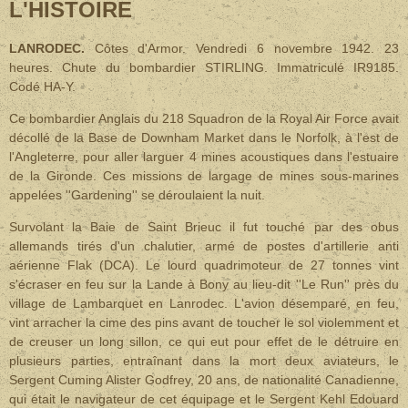
L'HISTOIRE
LANRODEC.
Côtes d'Armor. Vendredi 6 novembre 1942. 23
heures. Chute du bombardier STIRLING. Immatriculé IR9185.
Codé HA-Y.
Ce bombardier Anglais du 218 Squadron de la Royal Air Force avait
décollé de la Base de Downham Market dans le Norfolk, à l'est de
l'Angleterre, pour aller larguer 4 mines acoustiques dans l'estuaire
de la Gironde. Ces missions de largage de mines sous-marines
appelées ''Gardening'' se déroulaient la nuit.
Survolant la Baie de Saint Brieuc il fut touché par des obus
allemands tirés d'un chalutier, armé de postes d'artillerie anti
aérienne Flak (DCA). Le lourd quadrimoteur de 27 tonnes vint
s'écraser en feu sur la Lande à Bony au lieu-dit ''Le Run'' près du
village de Lambarquet en Lanrodec. L'avion désemparé, en feu,
vint arracher la cime des pins avant de toucher le sol violemment et
de creuser un long sillon, ce qui eut pour effet de le détruire en
plusieurs parties, entraînant dans la mort deux aviateurs, le
Sergent Cuming Alister Godfrey, 20 ans, de nationalité Canadienne,
qui était le navigateur de cet équipage et le Sergent Kehl Edouard