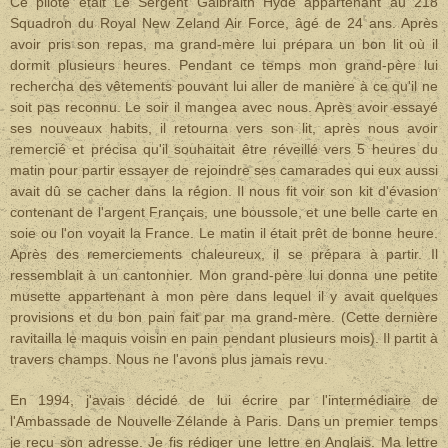
Ce pilote était Le Sergent Galbraith Hyde appartenant au 218
Squadron du Royal New Zeland Air Force, âgé de 24 ans. Après
avoir pris son repas, ma grand-mère lui prépara un bon lit où il
dormit plusieurs heures. Pendant ce temps mon grand-père lui
rechercha des vêtements pouvant lui aller de manière à ce qu'il ne
soit pas reconnu. Le soir il mangea avec nous. Après avoir essayé
ses nouveaux habits, il retourna vers son lit, après nous avoir
remercié et précisa qu'il souhaitait être réveillé vers 5 heures du
matin pour partir essayer de rejoindre ses camarades qui eux aussi
avait dû se cacher dans la région. Il nous fit voir son kit d'évasion
contenant de l'argent Français, une boussole, et une belle carte en
soie ou l'on voyait la France. Le matin il était prêt de bonne heure.
Après des remerciements chaleureux, il se prépara à partir. Il
ressemblait à un cantonnier. Mon grand-père lui donna une petite
musette appartenant à mon père dans lequel il y avait quelques
provisions et du bon pain fait par ma grand-mère. (Cette dernière
ravitailla le maquis voisin en pain pendant plusieurs mois). Il partit à
travers champs. Nous ne l'avons plus jamais revu.
En 1994, j'avais décidé de lui écrire par l'intermédiaire de
l'Ambassade de Nouvelle Zélande à Paris. Dans un premier temps
je reçu son adresse. Je fis rédiger une lettre en Anglais. Ma lettre