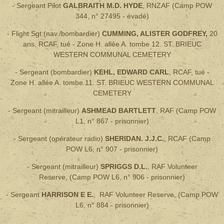
- Sergeant Pilot
GALBRAITH M.D. HYDE
, RNZAF (Camp POW
344, n° 27495 - évadé)
- Flight Sgt (nav./bombardier)
CUMMING, ALISTER GODFREY,
20
ans, RCAF, tué - Zone H. allée A. tombe 12. ST. BRIEUC
WESTERN COMMUNAL CEMETERY
- Sergeant (bombardier)
KEHL, EDWARD CARL
, RCAF, tué -
Zone H. allée A. tombe 11. ST. BRIEUC WESTERN COMMUNAL
CEMETERY
- Sergeant (mitrailleur)
ASHMEAD BARTLETT
, RAF (Camp POW
L1, n° 867 - prisonnier)
- Sergeant (opérateur radio)
SHERIDAN. J.J.C.
, RCAF (Camp
POW L6, n° 907 - prisonnier)
- Sergeant (mitrailleur)
SPRIGGS D.L.
, RAF Volunteer
Reserve, (Camp POW L6, n° 906 - prisonnier)
- Sergeant
HARRISON E E.
, RAF Volunteer Reserve, (Camp POW
L6, n° 884 - prisonnier)