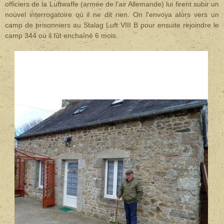
officiers de la Luftwaffe (armée de l'air Allemande) lui firent subir un
nouvel interrogatoire où il ne dit rien. On l'envoya alors vers un
camp de prisonniers au Stalag Luft VIII B pour ensuite rejoindre le
camp 344 où il fût enchaîné 6 mois.