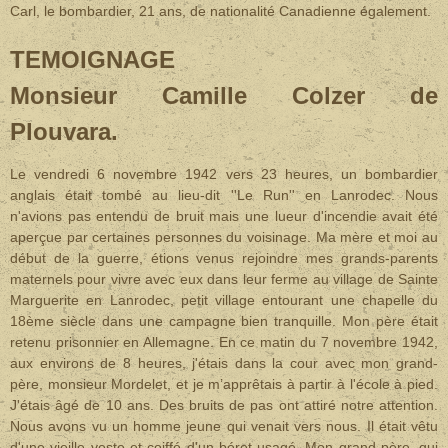
Carl, le bombardier, 21 ans, de nationalité Canadienne également.
TEMOIGNAGE
Monsieur Camille Colzer de
Plouvara.
Le vendredi 6 novembre 1942 vers 23 heures, un bombardier
anglais était tombé au lieu-dit ''Le Run'' en Lanrodec. Nous
n'avions pas entendu de bruit mais une lueur d'incendie avait été
aperçue par certaines personnes du voisinage. Ma mère et moi au
début de la guerre, étions venus rejoindre mes grands-parents
maternels pour vivre avec eux dans leur ferme au village de Sainte
Marguerite en Lanrodec, petit village entourant une chapelle du
18ème siècle dans une campagne bien tranquille. Mon père était
retenu prisonnier en Allemagne. En ce matin du 7 novembre 1942,
aux environs de 8 heures, j'étais dans la cour avec mon grand-
père, monsieur Mordelet, et je m’apprêtais à partir à l'école à pied.
J'étais âgé de 10 ans. Des bruits de pas ont attiré notre attention.
Nous avons vu un homme jeune qui venait vers nous. Il était vêtu
d'une vieille veste et coiffé d'un béret usagé. Mon grand-père, qui