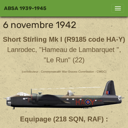
ABSA 1939-1945
6 novembre 1942
Short Stirling Mk I (R9185 code HA-Y)
Lanrodec, "Hameau de Lambarquet ",
"Le Run" (22)
(contributeur : Commonwealth War Graves Commission - CWGC)
Equipage (218 SQN, RAF) :