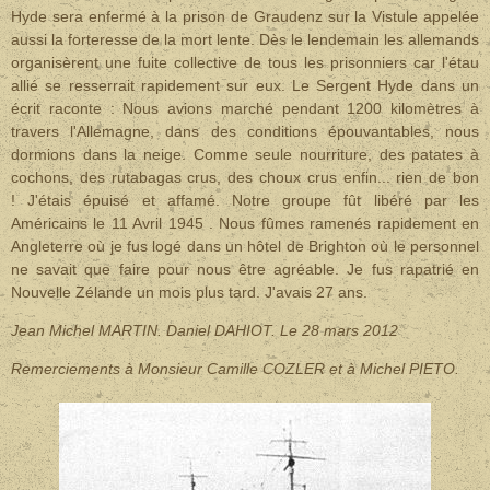
Hyde sera enfermé à la prison de Graudenz sur la Vistule appelée
aussi la forteresse de la mort lente. Dès le lendemain les allemands
organisèrent une fuite collective de tous les prisonniers car l'étau
allié se resserrait rapidement sur eux. Le Sergent Hyde dans un
écrit raconte : Nous avions marché pendant 1200 kilomètres à
travers l'Allemagne, dans des conditions épouvantables, nous
dormions dans la neige. Comme seule nourriture, des patates à
cochons, des rutabagas crus, des choux crus enfin... rien de bon
! J'étais épuisé et affamé. Notre groupe fût libéré par les
Américains le 11 Avril 1945 . Nous fûmes ramenés rapidement en
Angleterre où je fus logé dans un hôtel de Brighton où le personnel
ne savait que faire pour nous être agréable. Je fus rapatrié en
Nouvelle Zélande un mois plus tard. J'avais 27 ans.
Jean Michel MARTIN. Daniel DAHIOT. Le 28 mars 2012
Remerciements à Monsieur Camille COZLER et à Michel PIETO.