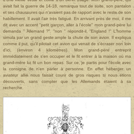
avait fait la guerre de 14-18, remarqua tout de suite, son pantalon
et ses chaussures qui n'avaient pas de rapport avec le reste de son
habillement. Il avait l'air très fatigué. En arrivant près de moi, il me
dit avec un accent ''petit garçon, aller à l'école'' mon grand-père lui
demanda '' Allemand ?". "non " répondit-il, "England !" L'homme
simula par un grand geste ample la chute de son avion. Il expliqua
comme il put, qu'il pilotait cet avion qui venait de s'écraser non loin
d'ici, (environ 4 kilomètres). Mon grand-père entreprit
immédiatement de s'en occuper et le fit entrer à la maison où ma
grand-mère lui fit un bon repas. Sur ce, je partis pour l'école avec
la consigne de n'en parler à personne. En effet héberger un
aviateur allié nous faisait courir de gros risques si nous étions
découverts, sans compter que les Allemands étaient à sa
recherche.