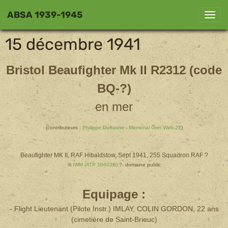
ABSA 1939-1945
15 décembre 1941
Bristol Beaufighter Mk II R2312 (code
BQ-?)
en mer
(contributeurs :
Philippe Dufrasne
-
Memorial Gen Web-22
)
Beaufighter MK II, RAF Hibaldstow, Sept 1941, 255 Squadron RAF ?
©
IWM (ATP 10603B)
?- domaine public
Equipage :
- Flight Lieutenant (Pilote Instr.) IMLAY, COLIN GORDON, 22 ans
(cimetière de Saint-Brieuc)