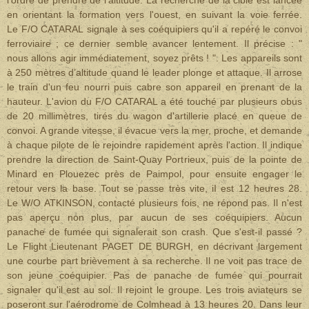
l'ordre de prendre de l'altitude. La recherche de la cible est lancée
en orientant la formation vers l'ouest, en suivant la voie ferrée.
Le F/O CATARAL signale à ses coéquipiers qu'il a repéré le convoi
ferroviaire ; ce dernier semble avancer lentement. Il précise : "
nous allons agir immédiatement, soyez prêts ! ". Les appareils sont
à 250 mètres d’altitude quand le leader plonge et attaque. Il arrose
le train d'un feu nourri puis cabre son appareil en prenant de la
hauteur. L'avion du F/O CATARAL a été touché par plusieurs obus
de 20 millimètres, tirés du wagon d'artillerie placé en queue de
convoi. A grande vitesse, il évacue vers la mer, proche, et demande
à chaque pilote de le rejoindre rapidement après l'action. Il indique
prendre la direction de Saint-Quay Portrieux, puis de la pointe de
Minard en Plouezec près de Paimpol, pour ensuite engager le
retour vers la base. Tout se passe très vite, iI est 12 heures 28.
Le W/O ATKINSON, contacté plusieurs fois, ne répond pas. Il n'est
pas aperçu non plus, par aucun de ses coéquipiers. Aucun
panache de fumée qui signalerait son crash. Que s'est-il passé ?
Le Flight Lieutenant PAGET DE BURGH, en décrivant largement
une courbe part brièvement à sa recherche. Il ne voit pas trace de
son jeune coéquipier. Pas de panache de fumée qui pourrait
signaler qu'il est au sol. Il rejoint le groupe. Les trois aviateurs se
poseront sur l'aérodrome de Colmhead à 13 heures 20. Dans leur