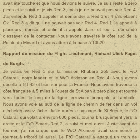
avait été touché et que nous devions le suivre. Je suis resté à zéro
pieds et le suivit et je vis Red 3, mais je ne pouvait pas voir Red 4.
J'ai entendu Red 1 appeler et demander à Red 3 et 4 s'ils étaient
Ok. Red 3 a dit qu'il ne pouvait pas voir Red 4. Red 1 l'a appelé à
plusieurs reprises et enfin il a appelé Jairo et leur a demandé
d'essayer de le contacter. Nous avons traversé la côte sud de la
Pointe du Minard et avons atterri à la base à 13h20.
Rapport de mission du Flight Lieutenant, Richard Ulick Paget
de Burgh.
Je volais en Red 3 sur la mission Rhubarb 265 avec le F/O
Catarall, notre leader et le W/O Atkinson en Red 4. Nous avons
décollé à 11h43 et bien sûr pour la France. Nous avons traversé la
côte française à 5 miles à l'ouest de St Alban à zéro pieds et tourné
vers l'ouest le long de la ligne ferroviaire principale à Lamballe.
Nous avons volé au sud de la ligne de chemin de fer dans un vol
d'échelon assez lâche. Juste après le passage de St Brieuc, le F/O
Catarall qui volait à environ 800 pieds, tourna brusquement vers la
droite et le F/O Smart, Red 2, a suivi et moi aussi. Juste avant de
tourner, j'ai remarqué que le W/O Atkinson avait commencé à
tourner à tribord lui aussi. Le F/O Catarall a attaqué un train de