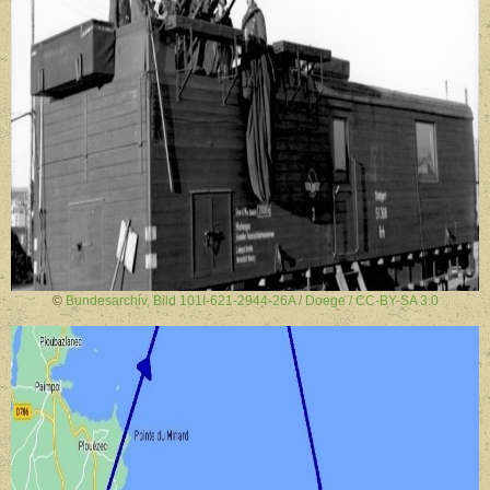
©
Bundesarchiv, Bild 101I-621-2944-26A / Doege / CC-BY-SA 3.0