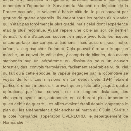
ennemies à l'opportunité. Survolant la Manche en direction de la
France occupée, ils volaient à basse altitude, le plus souvent par
groupe de quatre appareils. Ils étaient sous les ordres d'un leader
qui n'était pas forcément le plus gradé, mais celui dont l'expérience
était la plus reconnue. Ayant repéré une cible au sol, ce dernier
donnait l’ordre d'attaquer, souvent en piqué avec tous les risques
encourus face aux canons antiaériens, mais aussi en rase motte,
créant la surprise chez l’ennemi. Cela pouvait être une troupe en
marche, un convoi de véhicules, y compris de blindés, des avions
stationnés sur un aérodrome ou dissimulés sous un couvert
forestier, des convois ferroviaires, facilement repérables vu du ciel
du fait qu'à cette époque, la vapeur dégagée par la locomotive se
voyait de loin.
Les missions en ce début d'été 1944 étaient
particulièrement intenses. Il arrivait qu'un pilote aille jusqu’à quatre
opérations par jour, souvent sur de longues distances, les
chasseurs ayant une autonomie en carburant plus importante
qu'en début de guerre. Les alliés avaient établi depuis longtemps le
plan qui les améneraient à déclencher au matin du 6 Juin 1944 sur
la côte normande, l'opération OVERLORD, le débarquement de
Normandie.