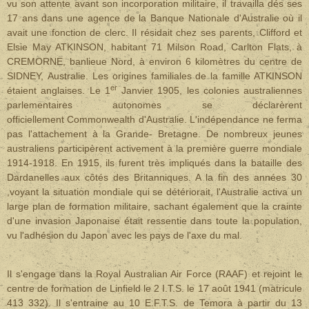
vu son attente avant son incorporation militaire, il travailla dés ses
17 ans dans une agence de la Banque Nationale d'Australie où il
avait une fonction de clerc. Il résidait chez ses parents, Clifford et
Elsie May ATKINSON, habitant 71 Milson Road, Carlton Flats, à
CREMORNE, banlieue Nord, à environ 6 kilomètres du centre de
SIDNEY, Australie. Les origines familiales de la famille ATKINSON
er
étaient anglaises. Le 1
Janvier 1905, les colonies australiennes
parlementaires autonomes se déclarèrent
officiellement Commonwealth d'Australie. L'indépendance ne ferma
pas l'attachement à la Grande- Bretagne. De nombreux jeunes
australiens participèrent activement à la première guerre mondiale
1914-1918. En 1915, ils furent très impliqués dans la bataille des
Dardanelles aux côtés des Britanniques. A la fin des années 30
,voyant la situation mondiale qui se détériorait, l'Australie activa un
large plan de formation militaire, sachant également que la crainte
d'une invasion Japonaise était ressentie dans toute la population,
vu l'adhésion du Japon avec les pays de l'axe du mal.
Il s'engage dans la Royal Australian Air Force (RAAF) et rejoint le
centre de formation de Linfield le 2 I.T.S. le 17 août 1941 (matricule
413 332). Il s'entraine au 10 E.F.T.S. de Temora à partir du 13