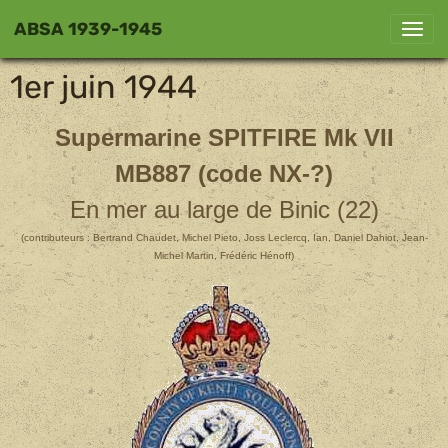
ABSA 1939-1945
1er juin 1944
Supermarine SPITFIRE Mk VII
MB887 (code NX-?)
En mer au large de Binic (22)
(contributeurs : Bertrand Chaudet, Michel Pieto, Joss Leclercq
, Ian, Daniel Dahiot, Jean-
Michel Martin, Frédéric Hénoff)