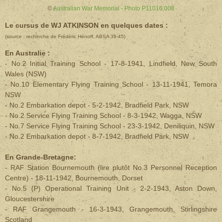
©
Australian War Memorial - Photo P11016.008
Le cursus de WJ ATKINSON en quelques dates :
(source : recherche de Frédéric Hénoff, ABSA 39-45)
En Australie :
- No.2 Initial Training School - 17-8-1941, Lindfield, New South
Wales (NSW)
- No.10 Elementary Flying Training School - 13-11-1941, Temora
NSW
- No.2 Embarkation depot - 5-2-1942, Bradfield Park, NSW
- No.2 Service Flying Training School - 8-3-1942, Wagga, NSW
- No.7 Service Flying Training School - 23-3-1942, Deniliquin, NSW
- No.2 Embarkation depot - 8-7-1942, Bradfield Park, NSW
En Grande-Bretagne:
- RAF Station Bournemouth (lire plutôt No.3 Personnel Reception
Centre) - 18-11-1942, Bournemouth, Dorset
- No.5 (P) Operational Training Unit - 2-2-1943, Aston Down,
Gloucestershire
- RAF Grangemouth - 16-3-1943, Grangemouth, Stirlingshire
Scotland