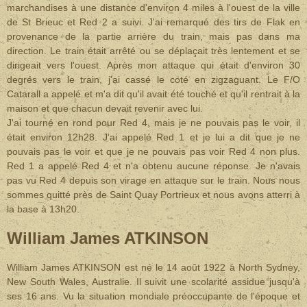
marchandises à une distance d'environ 4 miles à l'ouest de la ville
de St Brieuc et Red 2 a suivi. J'ai remarqué des tirs de Flak en
provenance de la partie arrière du train, mais pas dans ma
direction. Le train était arrêté ou se déplaçait très lentement et se
dirigeait vers l'ouest. Après mon attaque qui était d'environ 30
degrés vers le train, j'ai cassé le coté en zigzaguant. Le F/O
Catarall a appelé et m'a dit qu'il avait été touché et qu'il rentrait à la
maison et que chacun devait revenir avec lui.
J'ai tourné en rond pour Red 4, mais je ne pouvais pas le voir, il
était environ 12h28. J'ai appelé Red 1 et je lui a dit que je ne
pouvais pas le voir et que je ne pouvais pas voir Red 4 non plus.
Red 1 a appelé Red 4 et n'a obtenu aucune réponse. Je n'avais
pas vu Red 4 depuis son virage en attaque sur le train.
Nous nous
sommes quitté près de Saint Quay Portrieux et nous avons atterri à
la base à 13h20.
William James ATKINSON
William James ATKINSON est né le 14 août 1922 à North Sydney,
New South Wales, Australie.
Il suivit une scolarité assidue jusqu'à
ses 16 ans. Vu la situation mondiale préoccupante de l'époque et