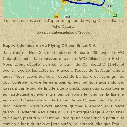
Le parcours des avions d'après le rapport
du Flying Officer Stanley
Aske Catarall
Données cartographiées © Google
Rapport de mission du Flying Officer, Smart C.A.
Je volais en Red 2 sur la mission Rhubarb 265 avec le F/O
Catarall, leader de la mission et avec le W/O Atkinson en Red 4.
Nous avons décollé bien sûr à partir de Culmhead à 11h45 et
avons traversé les côtes de France à l'ouest de St Alban à zéro
pieds. Nous avons tourné à l'ouest de Lamballe et avons grimpé
pour contrôler la voie ferrée à Saint-Brieuc, où nous avons plongé,
passant par le sud de la ville à zéro pieds, puis nous avons tourné
au nord-ouest et avons grimpé. Je volais le long de la ligne à
environ 80 mètres sur le côté babord de Red 1 avec Red 3 et 4 sur
mon babord. Nous avons encore grimpé à environ 800 pieds
quand j'ai entendu Red 1 dire qu'il allait attaquer et je le vit tourner
et plonger, je l'ai suivi et entendu dire qu'un canon tirait à partir d'un
camion à la fin du train et juste après, j'ai entendu dire que Red 1,