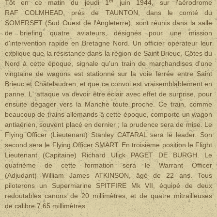
er
Tôt en ce matin du jeudi 1
juin 1944, sur l'aérodrome
RAF COLMHEAD, prés de TAUNTON, dans le comté du
SOMERSET (Sud Ouest de l'Angleterre), sont réunis dans la salle
de briefing quatre aviateurs, désignés pour une mission
d'intervention rapide en Bretagne Nord. Un officier opérateur leur
explique que la résistance dans la région de Saint Brieuc, Côtes du
Nord à cette époque, signale qu'un train de marchandises d'une
vingtaine de wagons est stationné sur la voie ferrée entre Saint
Brieuc et Châtelaudren, et que ce convoi est vraisemblablement en
panne. L' attaque va devoir être éclair avec effet de surprise, pour
ensuite dégager vers la Manche toute proche. Ce train, comme
beaucoup de trains allemands à cette époque, comporte un wagon
antiaérien, souvent placé en dernier ; la prudence sera de mise.
Le
Flying Officer (Lieutenant) Stanley CATARAL sera le leader. Son
second sera le Flying Officer SMART. En troisième position le Flight
Lieutenant (Capitaine) Richard Ulick PAGET DE BURGH. Le
quatrième de cette formation sera le Warrant Officer
(Adjudant) William James ATKINSON, âgé de 22 ans. Tous
piloterons un Supermarine SPITFIRE Mk VII, équipé de deux
redoutables canons de 20 millimètres, et de quatre mitrailleuses
de calibre 7,65 millimètres.