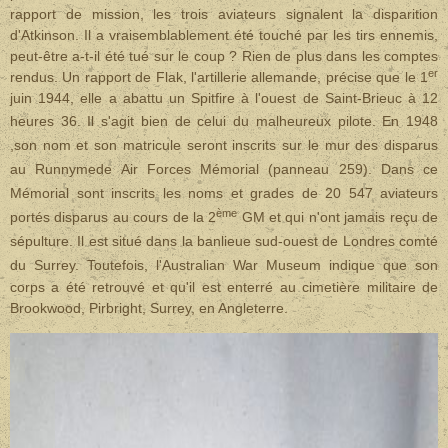
rapport de mission, les trois aviateurs signalent la disparition
d'Atkinson. Il a vraisemblablement été touché par les tirs ennemis,
peut-être a-t-il été tué sur le coup ? Rien de plus dans les comptes
er
rendus. Un rapport de Flak, l'artillerie allemande, précise que le 1
juin 1944, elle a abattu un Spitfire à l'ouest de Saint-Brieuc à 12
heures 36. Il s'agit bien de celui du malheureux pilote.
En 1948
,son nom et son matricule seront inscrits sur le mur des disparus
au Runnymede Air Forces Mémorial (panneau 259). Dans ce
Mémorial sont inscrits les noms et grades de 20 547 aviateurs
ème
portés disparus au cours de la 2
GM et qui n'ont jamais reçu de
sépulture. Il est situé dans la banlieue sud-ouest de Londres comté
du Surrey.
Toutefois, l'Australian War Museum indique que son
corps a été retrouvé et qu'il est enterré au cimetière militaire de
Brookwood, Pirbright, Surrey, en Angleterre.