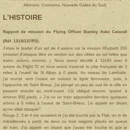
Atkinson, Cremome, Nouvelle Galles du Sud)
L'HISTOIRE
Rapport de mission du Flying Officer Stanley Aske Catarall
(
Réf. 131S/137/P2).
J'étais le leader d'un vol de 4 avions sur la mission Rhubarb 265
(mission d'attaque libre en section sur des cibles au sol telles que
trains, avions, convois...). Nous avons décollé à 11h43 avec 4
avions du Flight 'D' et nous avons traversé la côte française de 3
miles à l'ouest de St Alban à 0 pieds. Au niveau de Lamballe,
j'ai tourné vers l'ouest en suivant la ligne ferroviaire, puis, à
l'approche de Saint Brieuc, j'ai plongé un peu au sud de la ville en
passant ensuite au nord-ouest. J'ai obliqué encore, quand, à
environ 800 pieds, « J'ai vu un train apparaître derrière quelques
arbres à 5 miles à l'ouest de Saint-Brieuc, j'ai appelé en disant
qu'on allait attaquer".
Rouge 2, 3 et 4 me suivaient et j'ai été touché par la Flak, un tir de
mitrailleuses à partir de deux ou trois wagons placés en queue
de train. J'ai appelé en disant que j'avais été touché et que je