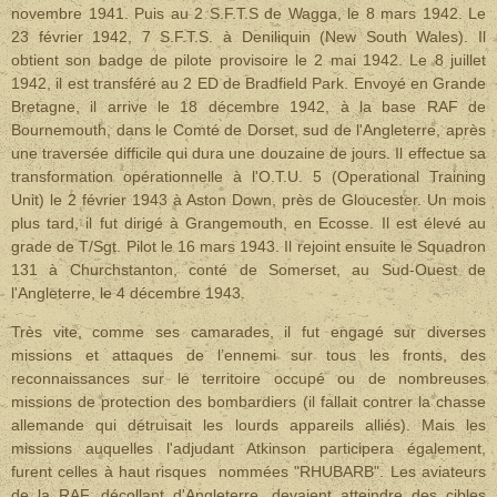
novembre 1941. Puis au 2 S.F.T.S de Wagga, le 8 mars 1942. Le
23 février 1942, 7 S.F.T.S. à Deniliquin (New South Wales).
Il
obtient son badge de pilote provisoire le 2 mai 1942.
Le 8 juillet
1942, il est transféré au 2 ED de Bradfield Park.
Envoyé en Grande
Bretagne, il arrive le 18 décembre 1942, à la base RAF de
Bournemouth, dans le Comté de Dorset, sud de l'Angleterre, après
une traversée difficile qui dura une douzaine de jours. Il effectue sa
transformation opérationnelle à l'O.T.U. 5 (Operational Training
Unit) le 2 février 1943 à Aston Down, près de Gloucester. Un mois
plus tard, il fut dirigé à Grangemouth, en Ecosse.
Il est élevé au
grade de T/Sgt. Pilot le 16 mars 1943.
Il rejoint ensuite le Squadron
131 à Churchstanton, conté de Somerset, au Sud-Ouest de
l'Angleterre, le 4 décembre 1943.
Très vite, comme ses camarades, il fut engagé sur diverses
missions et attaques de l’ennemi sur tous les fronts, des
reconnaissances sur le territoire occupé ou de nombreuses
missions de protection des bombardiers (il fallait contrer la chasse
allemande qui détruisait les lourds appareils alliés). Mais les
missions auquelles l'adjudant Atkinson participera également,
furent celles à haut risques nommées "RHUBARB". Les aviateurs
de la RAF, décollant d'Angleterre, devaient atteindre des cibles