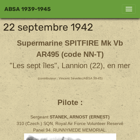
ABSA 1939-1945
22 septembre 1942
Supermarine SPITFIRE Mk Vb
AR495 (code NN-T)
"Les sept îles", Lannion (22), en mer
(contributeur : Vincent Sévellec/ABSA 39-45)
Pilote :
Sergeant
STANEK, ARNOST (ERNEST)
310 (Czech.) SQN, Royal Air Force Volunteer Reserve
Panel 94. RUNNYMEDE MEMORIAL.