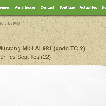
iennes
Aerial losses
Contact
Boutique
Actualités
N
26 juillet 1943
Mustang Mk I AL981 (code TC-?)
er, les Sept Îles (22)