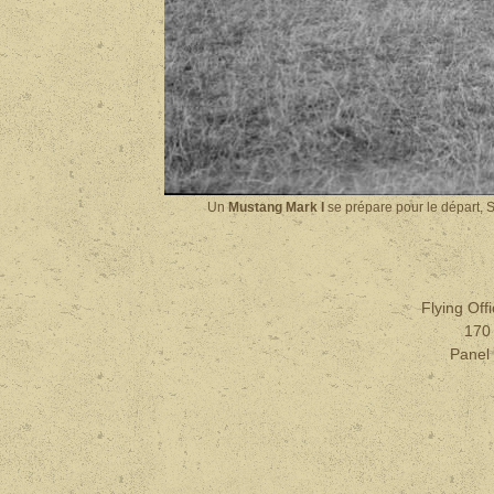
Un
Mustang Mark I
se prépare pour le départ, 
Flying Off
170
Pane