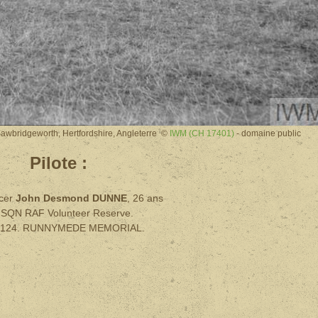
Sawbridgeworth, Hertfordshire, Angleterre ©
IWM (CH 17401)
- domaine public
Pilote :
icer
John Desmond DUNNE
, 26 ans
 SQN RAF Volunteer Reserve.
l 124. RUNNYMEDE MEMORIAL.