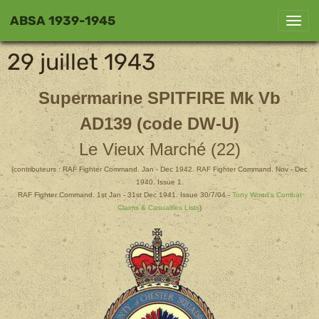
ABSA 1939-1945
29 juillet 1943
Supermarine SPITFIRE Mk Vb
AD139 (code DW-U)
Le Vieux Marché (22)
(contributeurs :
RAF Fighter Command. Jan - Dec 1942. RAF Fighter Command. Nov - Dec
1940. Issue 1.
RAF Fighter Command. 1st Jan - 31st Dec 1941. Issue 30/7/04 -
Tony Wood's Combat
Claims & Casualties Lists
)