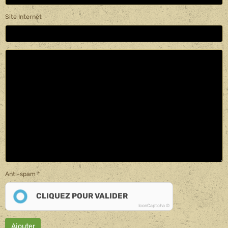
Site Internet
Anti-spam
CLIQUEZ POUR VALIDER
IconCaptcha ©
Ajouter