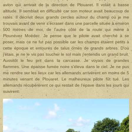
avion qui arrivait de la direction de Plouaret. Il volait à basse
altitude. Il semblait en difficulté car son moteur avait beaucoup de
ratés. Il décrivit deux grands cercles autour du champ où je me
trouvais avant de venir s'écraser dans une parcelle située à environ
500 mètres de moi, de l'autre côté de la route qui mène à
Plounévez Moëdec. Je pense que le pilote avait cherché à se
poser, mais ce ne fut pas possible car les champs étaient petits à
cette époque et entourés de talus ornés de grands arbres. D’où
j'étais, je ne le vis pas toucher le sol mais j'entendis un grand bruit.
Aussitôt le feu prit dans la carcasse. Je voyais de grandes
flammes. Une épaisse fumée noire s'éleva dans le ciel. Je ne pus
me rendre sur les lieux car les allemands arrivèrent en moins de 5
minutes venant de Plouaret. Le malheureux pilote fût tué. Les
allemands récupérèrent ce qui restait de l'épave dans les jours qui
suivirent.