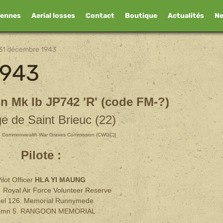
iennes
Aerial losses
Contact
Boutique
Actualités
N
31 décembre 1943
1943
 Mk Ib JP742 'R' (code FM-?)
ge de Saint Brieuc (22)
:
Commonwealth War Graves Commission (CWGC)
)
Pilote :
ilot Officer
HLA YI MAUNG
Royal Air Force Volunteer Reserve
el 126. Memorial Runnymede
umn 5. RANGOON MEMORIAL