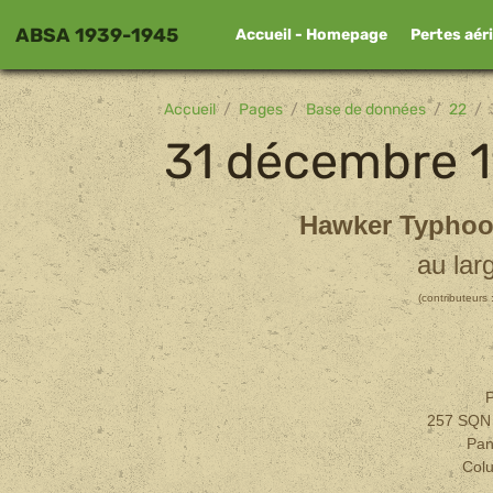
ABSA 1939-1945
Accueil - Homepage
Pertes aér
Accueil
Pages
Base de données
22
31 décembre 
Hawker Typhoon
au lar
(contributeurs 
P
257 SQN 
Pan
Col