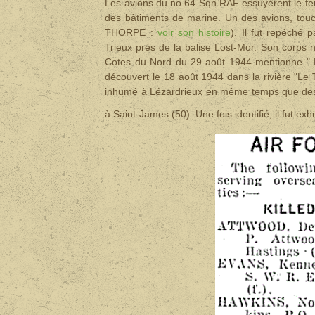
Les avions du no 64 Sqn RAF essuyèrent le feu 
des bâtiments de marine. Un des avions, touc
THORPE :
voir son histoire
). Il fut repéché
Trieux près de la balise Lost-Mor. Son corps n
Cotes du Nord du 29 août 1944 mentionne " Le
découvert le 18 août 1944 dans la rivière "Le T
inhumé à Lézardrieux en même temps que des F
à Saint-James (50). Une fois identifié, il fut e