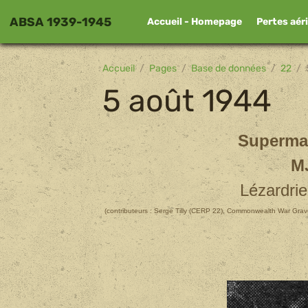
ABSA 1939-1945
Accueil - Homepage
Pertes aér
Accueil
Pages
Base de données
22
5 août 1944
Supermar
M
Lézardrie
(contributeurs : Serge Tilly (CERP 22), Commonwealth War Grav