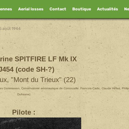
iennes
Aerial losses
Contact
Boutique
Actualités
N
5 août 1944
ine SPITFIRE LF Mk IX
J454 (code SH-?)
ux, "Mont du Trieux" (22)
es Commission, Conservatoire aéronautique de Cornouaille. Francois Cadic, Claude Hélias, Phili
Dufrasne)
Pilote :