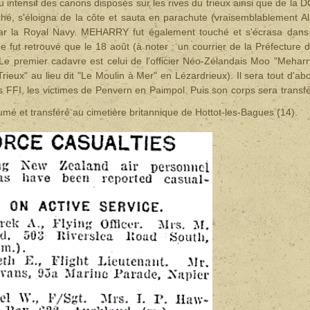
intensif des canons disposés sur les rives du trieux ainsi que de la 
hé, s'éloigna de la côte et sauta en parachute (vraisemblablement A
 par la Royal Navy. MEHARRY fut également touché et s'écrasa dans
e fut retrouvé que le 18 août (à
noter : un courrier de la Préfecture 
 premier cadavre est celui de l'officier Néo-Zélandais Moo "Meharr
rieux" au lieu dit "Le Moulin à Mer" en Lézardrieux). Il sera tout d'ab
FI, les victimes de Penvern en Paimpol. Puis son corps sera transf
xhumé et transféré au cimetière britannique de Hottot-les-Bagues (14).