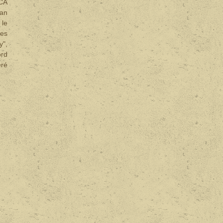
DCA
lan
 le
des
y",
ord
éré