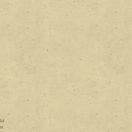
454
st.