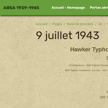
ABSA 1939-1945
Accueil - Homepage
Pertes aér
Accueil
Pages
Base de données
22
9 juillet 1943
Hawker Typho
(contributeurs :
RAF Fighter Comma
RAF Fighter Command. 1st Jan - 31st 
F
266 