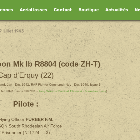
iennes
Aerial losses
Contact
Boutique
Actualités
N
9 juillet 1943
on Mk Ib R8804 (code ZH-T)
Cap d'Erquy (22)
nd. Jan - Dec 1942. RAF Fighter Command. Nov - Dec 1940. Issue 1.
Dec 1941. Issue 30/7/04 -
Tony Wood's Combat Claims & Casualties Lists
)
Pilote :
lying Officer
FURBER F.M.
SQN South Rhodesian Air Force
Prisonnier (N°1724 - L3)