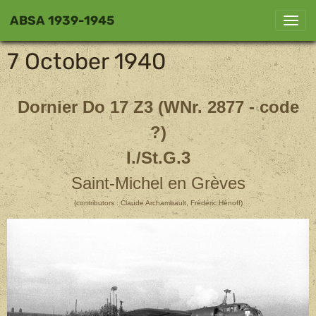
ABSA 1939-1945
7 October 1940
Dornier Do 17 Z3 (WNr. 2877 - code
?)
I./St.G.3
Saint-Michel en Grèves
(contributors : Claude Archambault, Frédéric Hénoff)