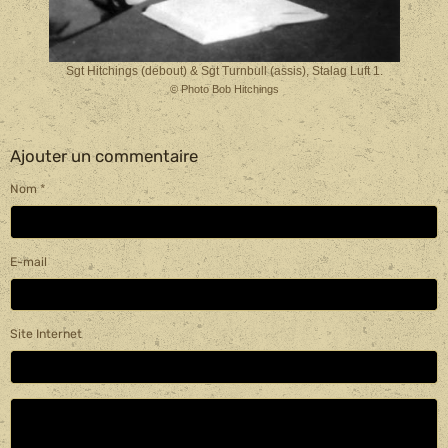
Sgt Hitchings (debout) & Sgt Turnbull (assis), Stalag Luft 1.
© Photo Bob Hitchings
Ajouter un commentaire
Nom
E-mail
Site Internet