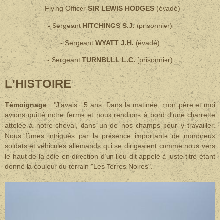
- Flying Officer
SIR LEWIS HODGES
(évadé)
- Sergeant
HITCHINGS S.J.
(prisonnier)
- Sergeant
WYATT J.H.
(évadé)
- Sergeant
TURNBULL L.C.
(prisonnier)
L'HISTOIRE
Témoignage
:
"J’avais 15 ans. Dans la matinée, mon père et moi
avions quitté notre ferme et nous rendions à bord d’une charrette
attelée à notre cheval, dans un de nos champs pour y travailler.
Nous fûmes intrigués par la présence importante de nombreux
soldats et véhicules allemands qui se dirigeaient comme nous vers
le haut de la côte en direction d’un lieu-dit appelé à juste titre étant
donné la couleur du terrain "Les Terres Noires".