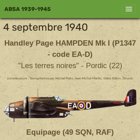
ABSA 1939-1945
4 septembre 1940
Handley Page
HAMPDEN Mk I (P1347
- code EA-D)
"Les terres noires" - Pordic (22)
(contributeurs :
Gilles Billion, Dinard)
Yannig Kerhousse, Michel Pieto, Jean-Michel Martin,
Equipage (49 SQN, RAF)