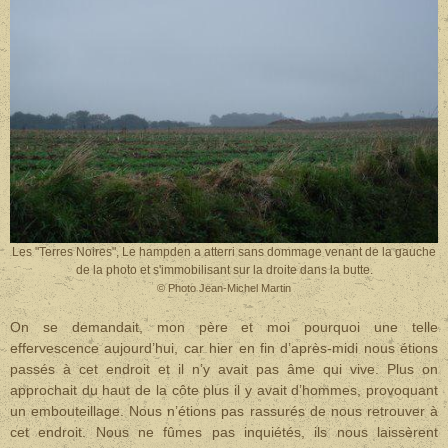
Les "Terres Noires", Le hampden a atterri sans dommage venant de la gauche
de la photo et s'immobilisant sur la droite dans la butte.
© Photo Jean-Michel Martin
On se demandait, mon père et moi pourquoi une telle
effervescence aujourd’hui, car hier en fin d’après-midi nous étions
passés à cet endroit et il n’y avait pas âme qui vive. Plus on
approchait du haut de la côte plus il y avait d’hommes, provoquant
un embouteillage. Nous n’étions pas rassurés de nous retrouver à
cet endroit. Nous ne fûmes pas inquiétés, ils nous laissèrent