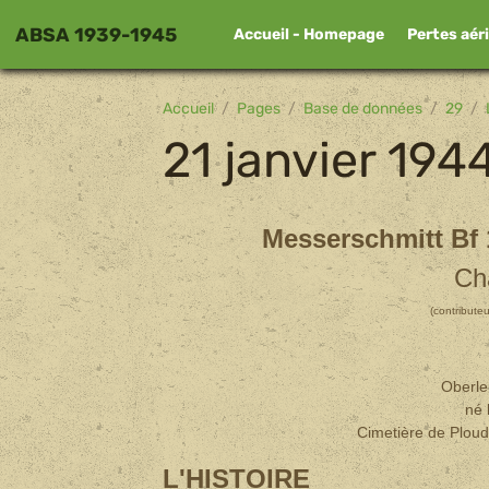
ABSA 1939-1945
Accueil - Homepage
Pertes aér
Accueil
Pages
Base de données
29
21 janvier 194
Messerschmitt Bf 
Ch
(contribute
Oberle
né 
Cimetière de Ploud
L'HISTOIRE