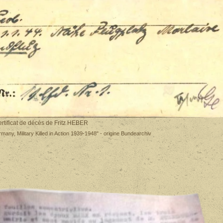
rtificat de décès de Fritz HEBER
ny, Military Killed in Action 1939-1948" - origine Bundearchiv