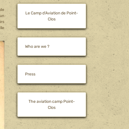
 de
Le Camp d'Aviation de Point-
 un
Clos
rs
lle
Who are we ?
Press
The aviation camp Point-
Clos