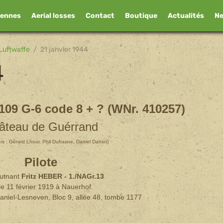
iennes
Aerial losses
Contact
Boutique
Actualités
N
Luftwaffe
21 janvier 1944
4
109 G-6 code 8 + ? (WNr. 410257)
âteau de Guérrand
urs : Gérard Lhour, Phil Dufrasne, Daniel Dahiot)
Pilote
utnant
Fritz HEBER
- 1./NAGr.13
le 11 février 1919 à Nauerhof.
aniel-Lesneven, Bloc 9, allée 48, tombe 1177