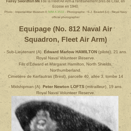
Fairey Swordfish Mk I
de la Fleet Air Arm à l'entraînement près de Crail, en
Ecosse en 1940.
Photo : Imperial War Museum ©
IWM A 3532
- Photographe : S.J. Beadell (Lt) - Royal Navy
official photographer
Equipage (No. 812 Naval Air
Squadron, Fleet Air Arm)
-
Sub-Lieutenant (A).
Edward Marlow HA
MILTON
(pilote), 21 ans.
Royal Naval Volunteer Reserve.
Fils d'Edward et Margaret Hamilton, North Shields,
Northumberland.
Cimetière de Kerfautras (Brest), parcelle 40, allée 3, tombe 14
-
Midshipman (A).
Peter Newton
LOFTS
(mitrailleur)
, 19 ans.
Royal Naval Volunteer Reserve.