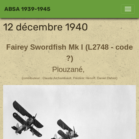
ABSA 1939-1945
12 décembre 1940
Fairey Swordfish Mk I
(L2748 - code
?)
Plouzané,
(contributeur : Claude Archambault, Frédéric Hénoff, Daniel Dahiot)