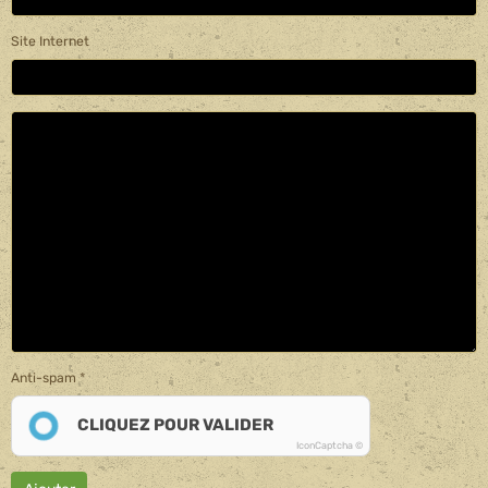
Site Internet
Anti-spam
CLIQUEZ POUR VALIDER
IconCaptcha ©