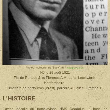
Photos : collection de "Susy" via
Findagrave.com
Né le 28 août 1921
Fils de Renaud J. et Florence A.M. Lofts, Letchworth,
Hertfordshire.
Cimetière de Kerfautras (Brest), parcelle 40, allée 3, tombe 15
L'HISTOIRE
L'avion décolla du porte-avions HMS Deadalus II, basé en