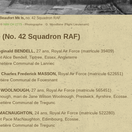
 Beaufort Mk Is,
no. 42 Squadron RAF.
m ©
IWM CH 2775
- Photographe : G. Woodbine (Flight Lieutenant)
 (No. 42 Squadron RAF)
eginald BENDELL,
27 ans, Royal Air Force (matricule 39409)
et Alice Bendell, Tiptree, Essex, Angleterre
metière Communal de Lanriec
)
Charles Frederick MASSON,
Royal Air Force (matricule 622651)
tière Communal de Fouesnant
th WOOLNOUGH,
27 ans,
Royal Air Force (matricule 565451)
nough, mari de Jane Wilson Woolnough, Prestwick, Ayrshire, Ecosse.
etière Communal de Tregunc
n MACNAUGHTON,
24 ans,
Royal Air Force (matricule 522280).
et Pace MacNaughton, Edimbourg, Ecosse.
etière Communal de Tregunc