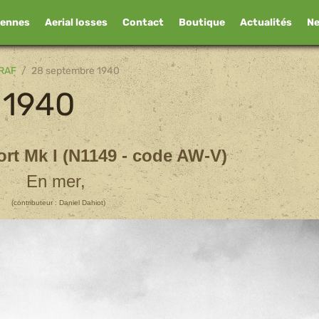
iennes
Aerial losses
Contact
Boutique
Actualités
N
RAF
28 septembre 1940
 1940
ort Mk I
(N1149 - code AW-V)
En mer,
(contributeur : Daniel Dahiot)