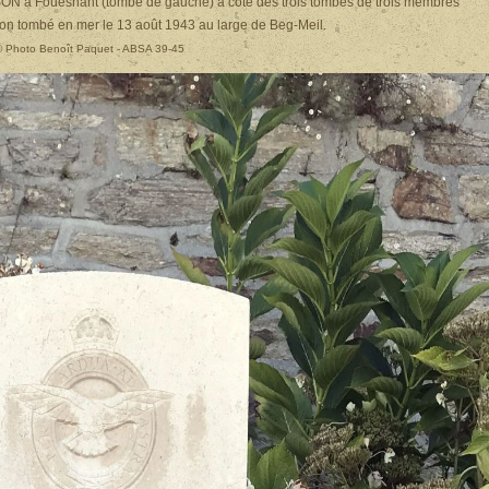
ON à Fouesnant (tombe de gauche) à côté des trois tombes de trois membres
ton tombé en mer le 13 août 1943 au large de Beg-Meil.
© Photo Benoît Paquet - ABSA 39-45