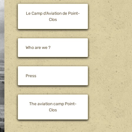
Le Camp d'Aviation de Point-
Clos
Who are we ?
Press
The aviation camp Point-
Clos