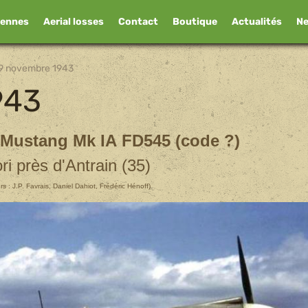
iennes
Aerial losses
Contact
Boutique
Actualités
N
9 novembre 1943
943
 Mustang Mk IA FD545 (code ?)
ori près d'Antrain (35)
rs : J.P. Favrais, Daniel Dahiot, Frédéric Hénoff)