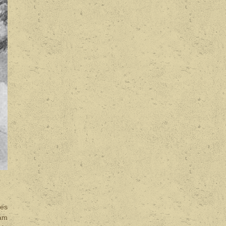
Les
ham