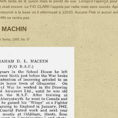
 tenta de le suivre mais le perdit de vue. Lorsqu'il l'aperçut pour
t virait encore. Le F/O CLARK l'appela par radio mais sans succès. Ap
retourné à la base où il atterrissait à 12h33. Aucune Flak ni aucun av
IN ne rentra pas.
t MACHIN
r Terms, 1945, No. 6"