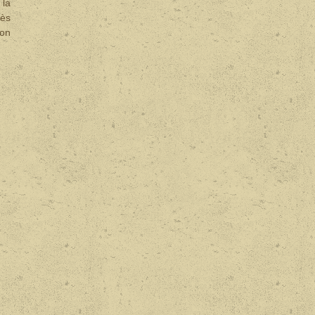
 la
rès
ion