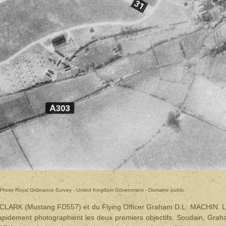
Photo Royal Ordinance Survey - United Kingdom Government - Domaine public
D. CLARK (Mustang FD557) et du Flying Officer Graham D.L. MACHIN. 
 rapidement photographient les deux premiers objectifs. Soudain, Gra