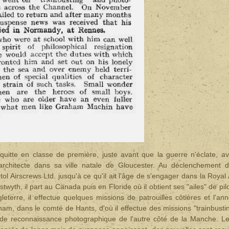
quitte en classe de première, juste avant que la guerre n'éclate, a
n architecte dans sa ville natale de Gloucester. Au déclenchement 
otol Airscrews Ltd. jusqu'à ce qu'il ait l'âge de s'engager dans la Royal 
wyth, il part au Canada puis en Floride où il obtient ses "ailes" de pil
eterre, il effectue quelques missions de patrouilles côtières et l'an
ham, dans le comté de Hants, d'où il effectue des missions "trainbusti
ls de reconnaissance photographique de l'autre côté de la Manche. L