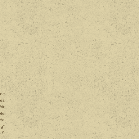
vec
des
Air
ote
née
ng"
e 9