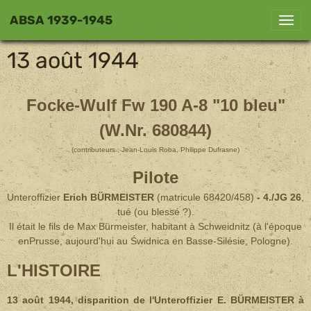
ABSA 1939-1945
13 août 1944
Focke-Wulf Fw 190 A-8 "10 bleu"
(W.Nr. 680844)
(contributeurs : Jean-Louis Roba, Philippe Dufrasne)
Pilote
Unteroffizier
Erich BÜRMEISTER
(matricule 68420/458)
- 4./JG 26
,
tué (ou blessé ?).
Il était le fils de Max Bürmeister, habitant à Schweidnitz (à l'époque
enPrusse, aujourd'hui au Świdnica en Basse-Silésie, Pologne).
L'HISTOIRE
13 août 1944, disparition de l'Unteroffizier E. BÜRMEISTER à