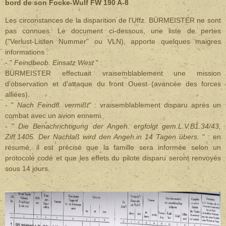
bord de son Focke-Wulf FW 190 A-8
Les circonstances de la disparition de l'Uffz. BÜRMEISTER ne sont
pas connues. Le document ci-dessous, une liste de pertes
("Verlust-Listen Nummer" ou VLN), apporte quelques maigres
informations :
- "
Feindbeob. Einsatz West
" :
BÜRMEISTER effectuait vraisemblablement une mission
d'observation et d'attaque du front Ouest (avancée des forces
alliées).
- "
Nach Feindfl. vermißt
" : vraisemblablement disparu après un
combat avec un avion ennemi.
- "
Die Benachrichtigung der Angeh. ergfolgt gem.L.V.B1.34/43,
Ziff.1405. Der Nachlaß wird den Angeh.in 14 Tagen übers.
" : en
résumé, il est précisé que la famille sera informée selon un
protocole codé et que les effets du pilote disparu seront renvoyés
sous 14 jours.
.