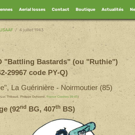
iennes
Aerial losses
Contact
Boutique
Actualités
N
USAAF
4 juillet 1943
"Battling Bastards" (ou "Ruthie")
42-29967 code PY-Q)
e", La Guérinière - Noirmoutier (85)
-Luc Thibaud,
Philippe Dufrasne,
France Crashes 39-45
)
nd
th
ge (92
BG, 407
BS)