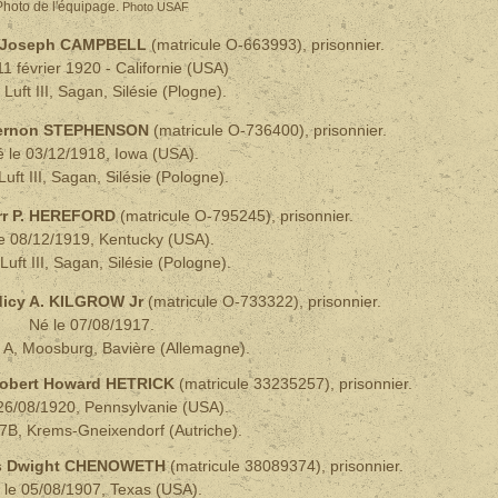
Photo de l'équipage.
Photo USAF
) Joseph CAMPBELL
(matricule O-663993), prisonnier.
11 février 1920 - Californie (USA)
 Luft III, Sagan, Silésie (Plogne).
Vernon STEPHENSON
(matricule O-736400), prisonnier.
 le 03/12/1918, Iowa (USA).
Luft III, Sagan, Silésie (Pologne).
rr P. HEREFORD
(matricule O-795245), prisonnier.
e 08/12/1919, Kentucky (USA).
Luft III, Sagan, Silésie (Pologne).
icy A. KILGROW Jr
(matricule O-733322), prisonnier.
Né le 07/08/1917.
I A, Moosburg, Bavière (Allemagne).
obert Howard HETRICK
(matricule 33235257)
, prisonnier.
26/08/1920, Pennsylvanie (USA).
7B, Krems-Gneixendorf (Autriche).
s Dwight CHENOWETH
(matricule 38089374)
,
prisonnier.
 le 05/08/1907, Texas (USA).