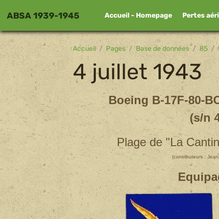
ABSA 1939-1945
Accueil - Homepage
Pertes aér
Accueil
Pages
Base de données
85
4 juillet 1943
Boeing B-17F-80-BO 
(s/n 
Plage de "La Cantin
(contributeurs :
Jean
Equipa