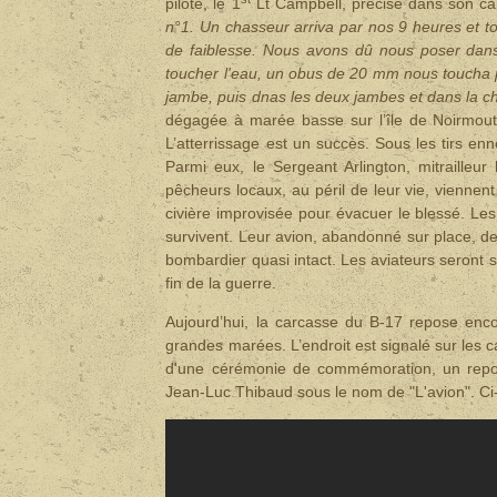
pilote, le 1
Lt Campbell, précise dans son car
n°1. Un chasseur arriva par nos 9 heures et t
de faiblesse. Nous avons dû nous poser dan
toucher l'eau, un obus de 20 mm nous toucha pr
jambe, puis dnas les deux jambes et dans la che
dégagée à marée basse sur l’île de Noirmoutie
L’atterrissage est un succès.
Sous les tirs enn
Parmi eux, le Sergeant Arlington, mitrailleu
pêcheurs locaux, au péril de leur vie, viennent 
civière improvisée pour évacuer le blessé.
Les
survivent. Leur avion, abandonné sur place, d
bombardier quasi intact.
Les aviateurs seront s
fin de la guerre.
Aujourd’hui, la carcasse du B-17 repose enco
grandes marées. L’endroit est signalé sur les c
d'une cérémonie de commémoration, un reportag
Jean-Luc Thibaud sous le nom de "L'avion". Ci