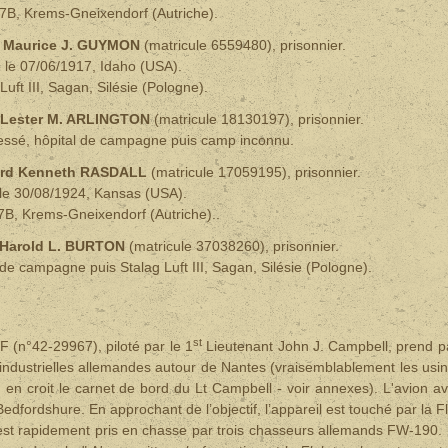
7B, Krems-Gneixendorf (Autriche).
t
Maurice J. GUYMON
(matricule 6559480), prisonnier.
 le 07/06/1917, Idaho
(USA).
Luft III, Sagan, Silésie (Pologne).
Lester M. ARLINGTON
(matricule 18130197), prisonnier.
essé, hôpital de campagne puis camp inconnu
.
ard Kenneth RASDALL
(matricule 17059195)
,
prisonnier.
le 30/08/1924, Kansas (USA).
7B, Krems-Gneixendorf (Autriche).
.
Harold L. BURTON
(matricule 37038260),
prisonnier.
l de campagne puis
Stalag Luft III, Sagan, Silésie (Pologne).
st
F (n°42-29967), piloté par le 1
Lieutenant John J. Campbell, prend p
s industrielles allemandes autour de Nantes (vraisemblablement les usi
en croit le carnet de bord du Lt Campbell - voir annexes). L'avion av
 Bedfordshure.
En approchant de l’objectif, l’appareil est touché par la F
est rapidement pris en chasse par trois chasseurs allemands FW-190.