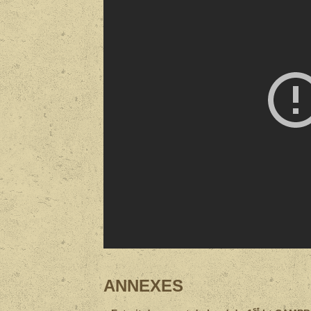
ANNEXES
st