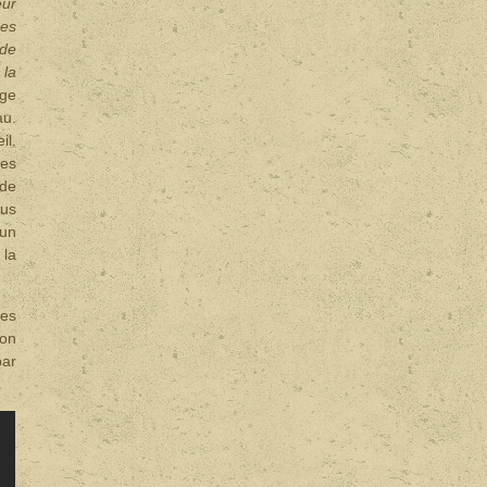
eur
nes
 de
 la
age
au.
il.
Des
 de
ous
 un
 la
des
ion
par