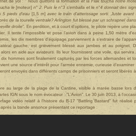
net de vol : "
Nous quittons la formation et la Flak toucha notre mot
oucha le
[moteur]
n° 2
.
Puis le n°3 s'emballa et le n°4 donnait des sig
s 5 pieds d'eau
[1,5 m]
avec le train d'atterissage sorti. Juste avant
ès de la tourelle ventrale? Arlington fut blessé par un schrapnel dans
ville droite
".
En perdition, et à court d’options, le pilote repère une pl
r. Il tente l’impossible et pose l’avion dans à peine 1,50 mètre d’e
emis, les dix membres d’équipage parviennent à s’extraire de l’appare
r latéral gauche, est grièvement blessé aux jambes et au poignet. 
alors en aide aux aviateurs. Ils leur fournissent une voile, qui servira
 dix hommes sont finalement capturés par les forces allemandes et t
evient une source d’intérêt pour l’armée ennemie, curieuse d’examiner
eront envoyés dans différents camps de prisonniers et seront libérés à
re au large de la plage de la Cantine, visible à marée basse lors 
artes IGN sous le nom évocateur : "L’Avion". Le 30 juin 2013, à l'occas
e vidéo relatif à l'histoire du B-17 "Battling Bastard" fut réalisé 
-après la bande annonce présentant ce reportage :