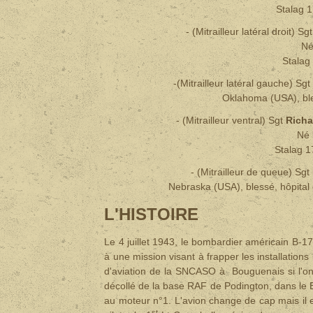
Stalag 1
- (Mitrailleur latéral droit) Sg
Né
Stalag 
-(Mitrailleur latéral gauche) Sgt
Oklahoma (USA), bl
- (Mitrailleur ventral) Sgt
Rich
Né 
Stalag 1
-
(Mitrailleur de queue) Sgt
Nebraska
(USA), b
lessé, hôpita
L'HISTOIRE
Le 4 juillet 1943, le bombardier américain B-17
à une mission visant à frapper les installation
d'aviation de la SNCASO à Bouguenais si l'on 
décollé de la base RAF de Podington, dans le
au moteur n°1. L'avion change de cap mais il 
st