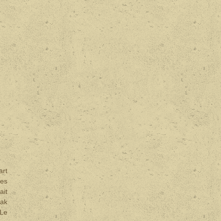
art
nes
ait
lak
 Le