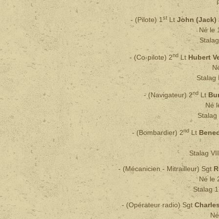
st
-
(Pilote)
1
Lt
John (Jack
Né le 
Stalag
nd
- (Co-pilote) 2
Lt
Hubert 
Né
Stalag 
nd
- (Navigateur)
2
Lt
Bu
Né l
Stalag 
nd
- (Bombardier)
2
Lt
Bened
Stalag VI
-
(Mécanicien - Mitrailleur)
Sgt
R
Né le 
Stalag 1
- (Opérateur radio) Sgt
Charle
Né