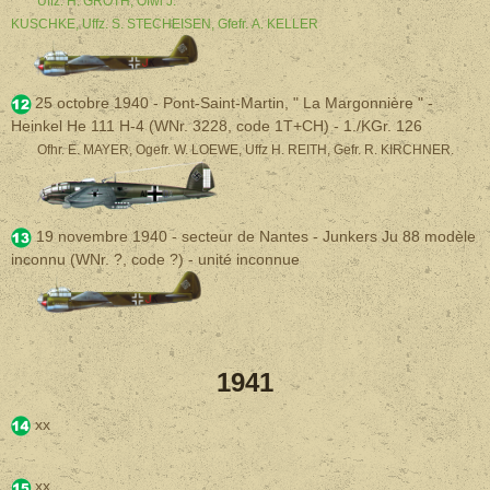
Uffz. H. GROTH, Ofwl J.
KUSCHKE, Uffz. S. STECHEISEN, Gfefr. A. KELLER
25 octobre 1940 - Pont-Saint-Martin, " La Margonnière " -
Heinkel He 111 H-4 (WNr. 3228, code 1T+CH) - 1./KGr. 126
Ofhr. E. MAYER, Ogefr. W. LOEWE, Uffz H. REITH, Gefr. R. KIRCHNER.
19 novembre 1940 - secteur de Nantes - Junkers Ju 88 modèle
inconnu
(WNr. ?, code ?) - unité inconnue
1941
xx
xx