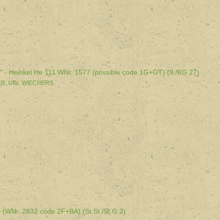
s" - Heinkel He 111 WNr. 1577 (possible code 1G+GT) (9./KG 27)
LER, Uffz. WIECHERS.
 (WNr. 2832 code 2F+BA) (St.St./St.G.3)