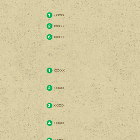
xxxxx
xxxxx
xxxxx
xxxxx
xxxxx
xxxxx
xxxxx