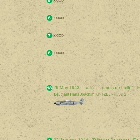
xxxxx
xxxxx
xxxxx
xxxxx
29 May 1943 - Laillé - "Le bois de Laillé" 
Leutnant Hans Joachim KINTZEL - III./JG 2