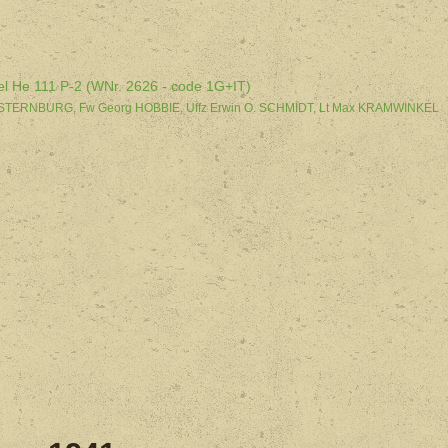
el He 111 P-2 (WNr. 2626 - code 1G+IT)
CK-STERNBURG, Fw Georg HOBBIE, Uffz Erwin O. SCHMIDT, Lt Max KRAMWINKEL