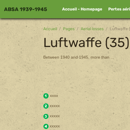
ABSA 1939-1945
Accueil - Homepage
Pertes aér
Accueil
Pages
Aerial losses
Luftwaffe 
Luftwaffe (35)
Between 1940 and 1945, more than ...
xxxx
xxxxx
xxxxx
xxxxx