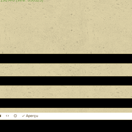
 190 A-6 (WNr. 550525)
Aperçu