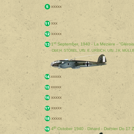
xxxxx
xxx
xxxxx
st
1
September, 1940 - La Mezière - "Gléroi
Oblt H. STÖßEL, Uffz. E. URBICH, Uffz. J.K. MÜL
xxxxx
xxxxx
xxxxx
xxxxx
xxxxx
th
4
October 1940 - Dinard - Dornier Do 17 Z