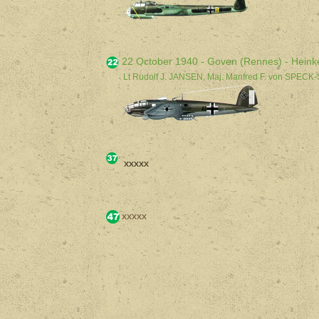
22 October 1940 - Goven (Rennes) - Heink
Lt Rudolf J. JANSEN, Maj. Manfred F. von SPE
xxxxx
xxxxx