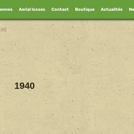
iennes
Aerial losses
Contact
Boutique
Actualités
N
(35)
1940