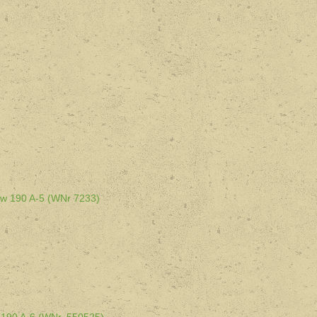
- Fw 190 A-5 (WNr 7233)