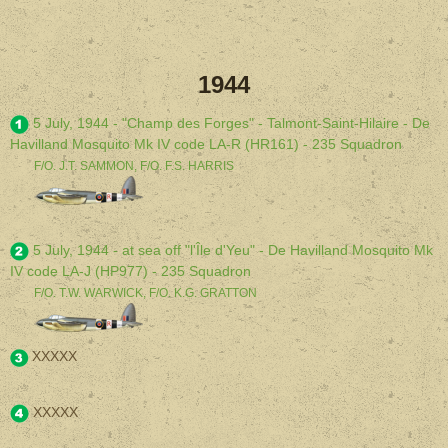
1944
5 July, 1944 - "Champ des Forges" - Talmont-Saint-Hilaire - De
Havilland Mosquito Mk IV code LA-R (HR161) - 235 Squadron
F/O. J.T. SAMMON, F/O. F.S. HARRIS
5 July, 1944 - at sea off "l'Île d'Yeu" - De Havilland Mosquito Mk
IV code LA-J (HP977) - 235 Squadron
F/O. T.W. WARWICK, F/O. K.G. GRATTON
XXXXX
XXXXX