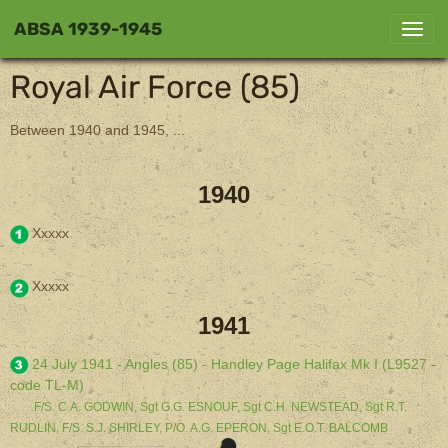
ABSA 1939-1945
Royal Air Force (85)
Between 1940 and 1945, ...
1940
Xxxxx
Xxxxx
1941
24 July 1941 - Angles (85) - Handley Page Halifax Mk I (L9527 -
code TL-M)
F/S. C.A. GODWIN, Sgt G.G. ESNOUF, Sgt C.H. NEWSTEAD, Sgt R.T.
RUDLIN, F/S. S.J. SHIRLEY, P/O. A.G. EPERON, Sgt E.O.T. BALCOMB