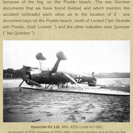
because of the fog, on the Pouldu beach. The two German
documents that we have found (below) and which mention this
accident contradict each other as to the location of it : one
document says on the Pouldu beach, south of Lorient ("am Strande
von Pouldu, Südl. Lorient. ") and the other indicates near Quimper
(" bei Quimber ")
Henschel Hs 126
, WNr. 4255 (code H1+NK)
destroyed at 50% (engine at 25%) after a forced landing due to fog on the