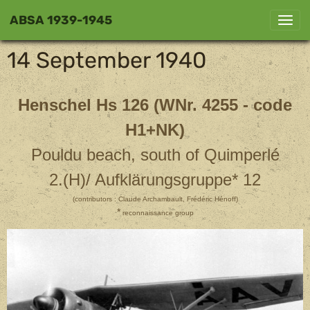
ABSA 1939-1945
14 September 1940
Henschel Hs 126 (WNr. 4255 - code
H1+NK)
Pouldu beach, south of Quimperlé
2.(H)/ Aufklärungsgruppe* 12
(contributors : Claude Archambault, Frédéric Hénoff)
*
reconnaissance group