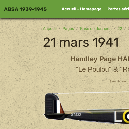
ABSA 1939-1945
Accueil - Homepage
Pertes aér
Accueil
Pages
Base de données
22
21 mars 1941
Handley Page
HAM
"Le Poulou" & "R
(contributeu