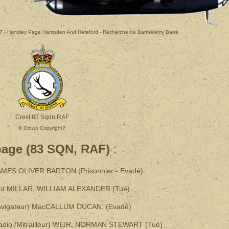
057 - Handley Page Hampden And Hereford - Recherche de Barthélémy Barré
Crest 83 Sqdn RAF
© Crown Copyright?
page (83 SQN, RAF)
:
 JAMES OLIVER BARTON (Prisonnier - Evadé)
ilot MILLAR, WILLIAM ALEXANDER (Tué)
Navigateur) MacCALLUM DUCAN. (Evadé)
radio /Mitrailleur) WEIR, NORMAN STEWART (Tué)