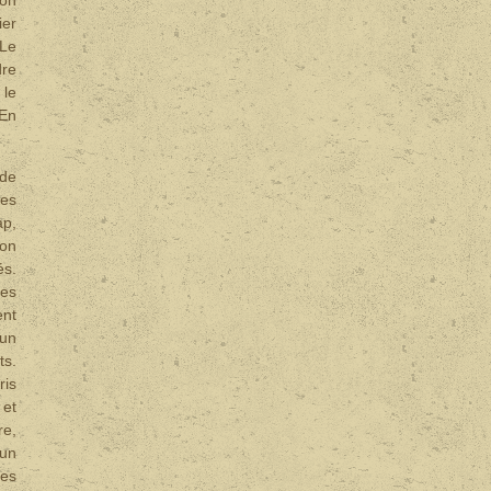
ier
 Le
dre
 le
 En
 de
des
ap,
son
és.
les
ent
 un
ts.
ris
 et
re,
'un
les