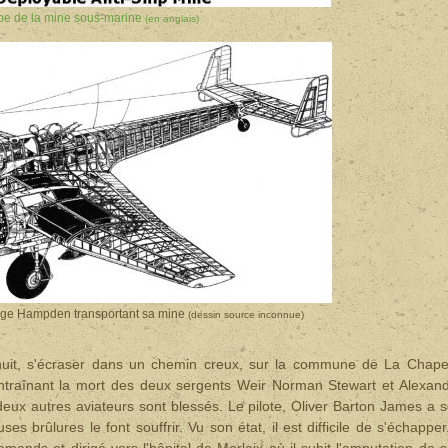
ipe de la mine sous-marine
(en anglais)
Page Hampden transportant sa mine
(dessin source inconnue)
 nuit, s'écraser dans un chemin creux, sur la commune de La Chape
entraînant la mort des deux sergents Weir Norman Stewart et Alexan
deux autres aviateurs sont blessés. Le pilote, Oliver Barton James a 
rûlures le font souffrir. Vu son état, il est difficile de s'échapper.
lemands et dirigé vers l'hôpital de Morlaix où il subit l'amputation de 