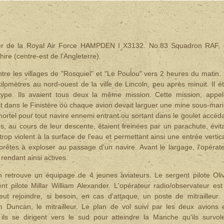
er de la Royal Air Force HAMPDEN I X3132. No.83 Squadron RAF,
e (centre-est de l'Angleterre).
tre les villages de "Rosquiel" et "Le Poulou" vers 2 heures du matin.
lomètres au nord-ouest de la ville de Lincoln, peu après minuit. Il ét
e. Ils avaient tous deux la même mission. Cette mission, appe
est dans le Finistère où chaque avion devait larguer une mine sous-mar
mortel pour tout navire ennemi entrant ou sortant dans le goulet accéd
s, au cours de leur descente, étaient freinées par un parachute, évit
rop violent à la surface de l'eau et permettant ainsi une entrée vertic
 prêtes à exploser au passage d'un navire. Avant le largage, l'opérat
 rendant ainsi actives.
retrouve un équipage de 4 jeunes aviateurs. Le sergent pilote Oli
 pilote Millar William Alexander. L'opérateur radio/observateur est
t rejoindre, si besoin, en cas d'attaque, un poste de mitrailleur.
uncan, le mitrailleur. Le plan de vol suivi par les deux avions 
, ils se dirigent vers le sud pour atteindre la Manche qu'ils survol