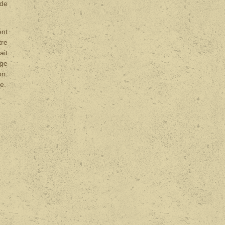
 de
ent
tre
ait
age
on.
e.