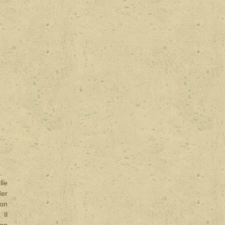
lle
der
son
 Il
son