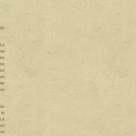
 du
 Le
ait
lée
ine
ant
ant
ale
eur
ver
 le
 Le
est
ent