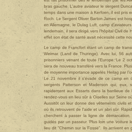
bras gauche. L'autre aviateur le sergent Dun
temps dans une maison à Kerfoen, il est pris 
Roch. Le Sergent Oliver Barton James est hospit
en Allemagne, le Dulag Luft, camp d'aviateurs 
lendemain, il sera dirigé vers l'hôpital Civil 
effet son état de santé avait nécessité cette nou
Le camp de Francfort étant un camp de transit, 
Weimar (Land de Thuringe). Avec lui, 56 au
prisonniers venant de toute l'Europe. Le 2 o
sera de nouveau transféré vers la France. Plus
de moyenne importance appelés Heilag par l'occ
Le 21 novembre il s'évade de ce camp en c
sergents Patterson et Maderson qui, eux, s
rapidement aux Essarts dans la banlieue de R
rendez-vous en lieu sûr à Oiselles sur Seine où
Aussitôt on leur donne des vêtements civils et
où ils retrouvent de l'aide et un abri sûr. Rap
cherchent à passer la ligne de démarcation. L
guidés par un passeur. Plus loin une voiture l
lieu dit "Chemin sur la Fosse". Ils arrivent 