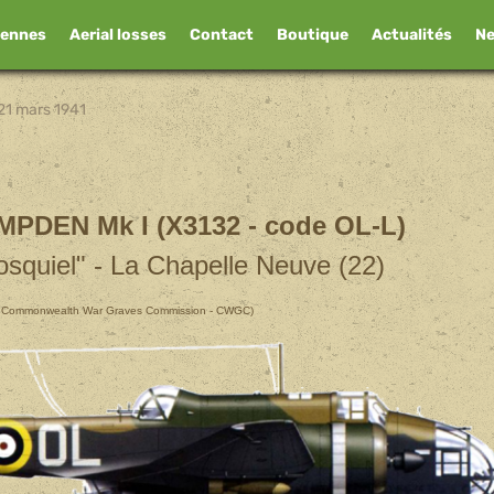
iennes
Aerial losses
Contact
Boutique
Actualités
N
21 mars 1941
PDEN Mk I (X3132 - code OL-L)
osquiel" - La Chapelle Neuve (22)
r : Commonwealth War Graves Commission - CWGC)