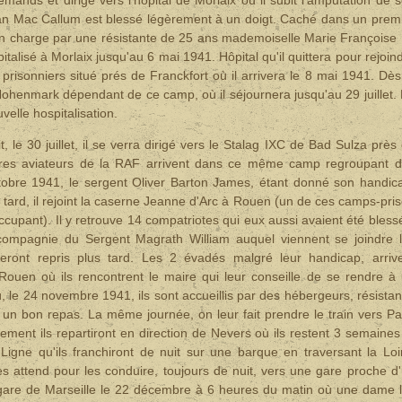
can Mac Callum est blessé légèrement à un doigt. Caché dans un prem
en charge par une résistante de 25 ans mademoiselle Marie Françoise
alisé à Morlaix jusqu'au 6 mai 1941. Hôpital qu'il quittera pour rejoin
prisonniers situé prés de Franckfort où il arrivera le 8 mai 1941. Dès
de Hohenmark dépendant de ce camp, où il séjournera jusqu'au 29 juillet.
velle hospitalisation.
le 30 juillet, il se verra dirigé vers le Stalag IXC de Bad Sulza près
tres aviateurs de la RAF arrivent dans ce même camp regroupant 
ctobre 1941, le sergent Oliver Barton James, étant donné son handic
 tard, il rejoint la caserne Jeanne d'Arc à Rouen (un de ces camps-pri
upant). Il y retrouve 14 compatriotes qui eux aussi avaient été bless
ompagnie du Sergent Magrath William auquel viennent se joindre 
eront repris plus tard. Les 2 évadés malgré leur handicap, arriv
ouen où ils rencontrent le maire qui leur conseille de se rendre à
, le 24 novembre 1941, ils sont accueillis par des hébergeurs, résistan
 un bon repas. La même journée, on leur fait prendre le train vers Pa
idement ils repartiront en direction de Nevers où ils restent 3 semaines
igne qu'ils franchiront de nuit sur une barque en traversant la Loi
es attend pour les conduire, toujours de nuit, vers une gare proche d
en gare de Marseille le 22 décembre à 6 heures du matin où une dame 