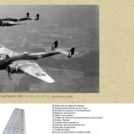
 Hampden Mk I
©
IWM (CH 3478)
- domaine public