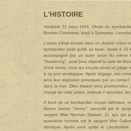
L'HISTOIRE
Vendredi 21 mars 1941. Chute du bombardi
Bomber Command, basé à Scampton, Lincolnshir
L'avion s'était écrasé dans un chemin creux en
bombardier avait quitté sa base, située à 10 ki
accompagné par un autre avion du même typ
"Gardening", avait pour objectif la rade de Br
d'une tonne, mine qui ensuite serait un piège 
à ce port stratégique. Après largage, ces mine
ainsi leur explosion provoquée par un contact t
dans la mer. Elles étaient ainsi positionnées,
chargé de cette action, enlevait 2 sécurités, les
A bord de ce bombardier moyen bimoteur, on 
Barton James "Jimmy", secondé par le sergent
sergent Weir Norman Stewart, 21 ans qui peu
quatrième homme est le sergent Mac Callum D
identique. Après avoir quitté le Lincolnshire