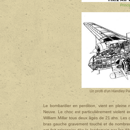
Princ
Un profil d'un Handley 
Le bombardier en perdition, vient en pleine
Neuve. Le choc est particulièrement violent 
William Millar tous deux âgés de 21 ans. Les 
bras gauche gravement touché et de nombreuses b
est fait prisonnier dès le lendemain par les Al