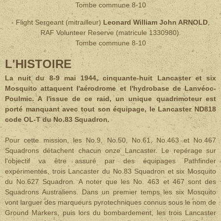
Tombe commune 8-10
- Flight Sergeant (mitrailleur)
Leonard William John ARNOLD
,
RAF Volunteer Reserve (matricule 1330980).
Tombe commune 8-10
L'HISTOIRE
La nuit du 8-9 mai 1944, cinquante-huit Lancaster et six
Mosquito attaquent l'aérodrome et l'hydrobase de Lanvéoc-
Poulmic. A l'issue de ce raid, un unique quadrimoteur est
porté manquant avec tout son équipage, le Lancaster ND818
code OL-T du No.83 Squadron.
Pour cette mission, les No.9, No.50, No.61, No.463 et No.467
Squadrons détachent chacun onze Lancaster. Le repérage sur
l'objectif va être assuré par des équipages Pathfinder
expérimentés, trois Lancaster du No.83 Squadron et six Mosquito
du No.627 Squadron. A noter que les No. 463 et 467 sont des
Squadrons Australiens. Dans un premier temps les six Mosquito
vont larguer des marqueurs pyrotechniques connus sous le nom de
Ground Markers, puis lors du bombardement, les trois Lancaster