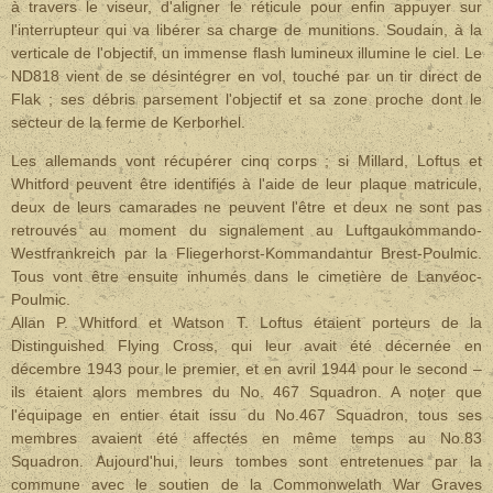
à travers le viseur, d'aligner le réticule pour enfin appuyer sur
l'interrupteur qui va libérer sa charge de munitions. Soudain, à la
verticale de l'objectif, un immense flash lumineux illumine le ciel. Le
ND818 vient de se désintégrer en vol, touché par un tir direct de
Flak ; ses débris parsement l'objectif et sa zone proche dont le
secteur de la ferme de Kerborhel.
Les allemands vont récupérer cinq corps ; si Millard, Loftus et
Whitford peuvent être identifiés à l'aide de leur plaque matricule,
deux de leurs camarades ne peuvent l'être et deux ne sont pas
retrouvés au moment du signalement au Luftgaukommando-
Westfrankreich par la Fliegerhorst-Kommandantur Brest-Poulmic.
Tous vont être ensuite inhumés dans le cimetière de Lanvéoc-
Poulmic.
Allan P. Whitford et Watson T. Loftus étaient porteurs de la
Distinguished Flying Cross, qui leur avait été décernée en
décembre 1943 pour le premier, et en avril 1944 pour le second –
ils étaient alors membres du No. 467 Squadron. A noter que
l'équipage en entier était issu du No.467 Squadron, tous ses
membres avaient été affectés en même temps au No.83
Squadron. Aujourd'hui, leurs tombes sont entretenues par la
commune avec le soutien de la Commonwelath War Graves