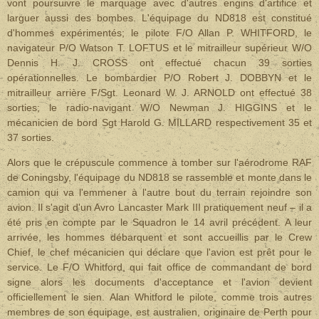
vont poursuivre le marquage avec d'autres engins d'artifice et
larguer aussi des bombes. L'équipage du ND818 est constitué
d'hommes expérimentés; le pilote F/O Allan P. WHITFORD, le
navigateur P/O Watson T. LOFTUS et le mitrailleur supérieur W/O
Dennis H. J. CROSS ont effectué chacun 39 sorties
opérationnelles. Le bombardier P/O Robert J. DOBBYN et le
mitrailleur arrière F/Sgt. Leonard W. J. ARNOLD ont effectué 38
sorties; le radio-navigant W/O Newman J. HIGGINS et le
mécanicien de bord Sgt Harold G. MILLARD respectivement 35 et
37 sorties.
Alors que le crépuscule commence à tomber sur l'aérodrome RAF
de Coningsby, l'équipage du ND818 se rassemble et monte dans le
camion qui va l'emmener à l'autre bout du terrain rejoindre son
avion. Il s'agit d'un Avro Lancaster Mark III pratiquement neuf – il a
été pris en compte par le Squadron le 14 avril précédent. A leur
arrivée, les hommes débarquent et sont accueillis par le Crew
Chief, le chef mécanicien qui déclare que l'avion est prêt pour le
service. Le F/O Whitford, qui fait office de commandant de bord
signe alors les documents d'acceptance et l'avion devient
officiellement le sien. Alan Whitford le pilote, comme trois autres
membres de son équipage, est australien, originaire de Perth pour