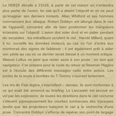
Le ND818 décolle à 21h16, à partir de cet instant on n'entendra
plus parler de l'avion, on sait qu'il a atteint l'objectif et on ne peut
qu'imaginer ses derniers instants. Allan Whitford et ses hommes
commencent leur attaque. Robert Dobbyn est allongé dans le nez
de l'appareil, concentré afin de bien positionner les marqueurs
éclairants sur l'objectif. L'avion doit voler droit et en palier pendant
dix secondes ; les mitrailleurs scrutent le ciel ; Harold Millard, quant
à lui, surveille les données moteurs au cas où l'un d'entre eux
montrerait des signes de faiblesse ; il est également prêt à aider
son pilote au cas où ce dernier serait blessé à un moment critique.
Watson Loftus ne peut que rester assis à son poste ; en tant que
navigateur, il se prépare pour la route du retour et Newman Higgins
est à l'écoute des différents messages radio entre avions. Les
portes de la soute à bombes du T-Tommy s'ouvrent lentement.
Les tirs de Flak légère s'intensifient – denses, ils sont conformes à
ce qui avait été annoncé au briefing. Le Lancaster est secoué en
vol par les explosions; de toutes les directions dans le ciel nocturne
s'élèvent paresseusement les courbes lumineuses des traceuses
tandis que les projecteurs balayent le ciel à la recherche d'une
proie. Concentré Dobbyn s'efforce de repérer son point de largage