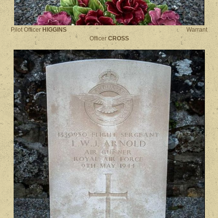
Pilot Officer
HIGGINS
Warrant
Officer
CROSS