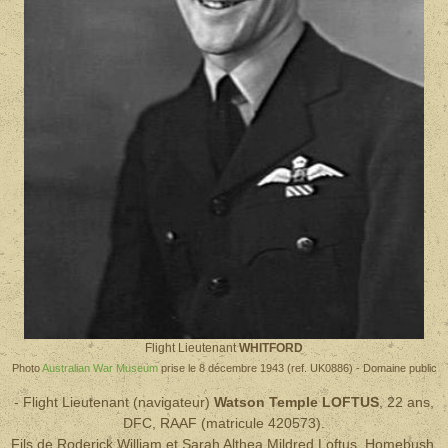
Flight Lieutenant
WHITFORD
Photo
Australian War Museum
prise le 8 décembre 1943 (ref. UK0886) - Domaine public
- Flight Lieutenant (navigateur)
Watson Temple LOFTUS
, 22 ans,
DFC, RAAF (matricule 420573).
Fils de Roderick William et Sarah Althea Mildred Loftus, Homebush,