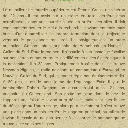
Source
US National Archives
Le mitrailleur de tourelle supérieure est Dennis Cross, un vétéran
de 22 ans. Il est assis sur un siège en toile, derrière deux
mitrailleuses, dans une tourelle située en arrière des ailes. Il doit
constamment scruter le ciel à la recherche d'avions ennemis mais
aussi d'un appareil de sa propre formation dont la trajectoire
viendrait le positionner trop près. Le navigateur est un autre
australien, Watson Loftus, originaire de Homebush en Nouvelle-
Galles du Sud. Pour le moment il s'installe à son poste, se focalise
sur ses cartes et met en route les différentes aides électroniques à
la navigation. Il a 22 ans. Pratiquement à côté de lui se trouve
Newman Higgins, le radio navigant, un compatriote d'Earlwood en
Nouvelle-Galles du Sud, qui allume et règle son équipement radio.
À 20 ans, il est le petit jeune de l'équipage. Enfin il y a le
bombardier Robert Dobbyn, un australien lui aussi, 21 ans,
originaire du Queensland. Son poste se situe dans le nez de
l'appareil une fois que l'avion aura décollé, mais c'est interdit lors
du décollage ou l'atterrissage, alors pour le moment il s'est trouvé
une place dans un coin derrière le longeron principal, au milieu de
l'avion. Il essaie de ne pas penser à la charge de bombes qui se
trouve juste sous ses fesses.