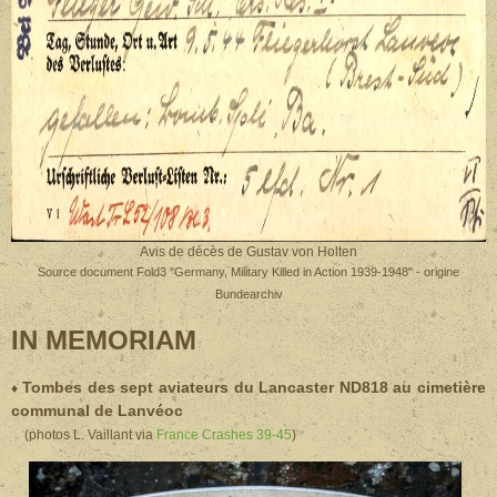
Avis de décès de Gustav von Holten
Source document Fold3 "Germany, Military Killed in Action 1939-1948" - origine
Bundearchiv
IN MEMORIAM
Tombes des sept aviateurs du Lancaster ND818 au cimetière
♦
communal de Lanvéoc
(photos L. Vaillant via
France Crashes 39-45
)