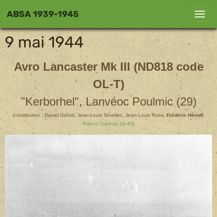
ABSA 1939-1945
9 mai 1944
Avro Lancaster Mk III (ND818 code
OL-T)
"Kerborhel", Lanvéoc Poulmic (29)
(contribution : Daniel Dahiot, Jean-Louis Sévellec, Jean-Louis Roba,
Frédéric Hénoff
,
France Crashes 39-45
)