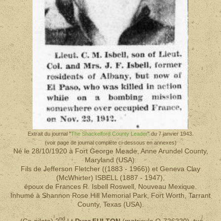
Extrait du journal "
The Shackelford County Leader
" du 7 janvier 1943.
(voir page de journal complète ci-dessous en annexes)
Né le 28/10/1920 à Fort George Meade, Anne Arundel County,
Maryland (USA).
Fils de Jefferson Fletcher ((1883 - 1966)) et Geneva Clay
(McWhirter) ISBELL (1887 - 1947),
époux de Frances R. Isbell Roswell, Nouveau Mexique.
Inhumé à Shannon Rose Hill Memorial Park, Fort Worth, Tarrant
County, Texas (USA).
nd
- (Co-pilote) 2
Lt
Dyer FULTON
(matricule O-726220), tué.