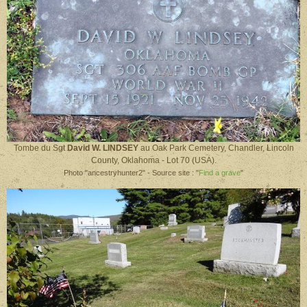
Tombe du
Sgt
David W. LINDSEY
au
Oak Park Cemetery, Chandler, Lincoln
County, Oklahoma - Lot 70 (USA).
Photo "ancestryhunter2" - Source site : "
Find a grave
"