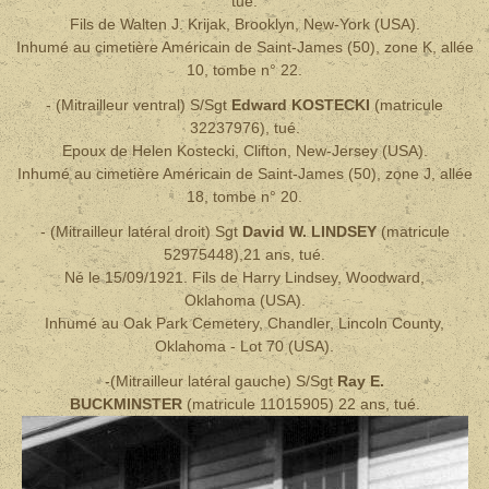
tué.
Fils de Walten J. Krijak, Brooklyn, New-York (USA).
Inhumé au cimetière Américain de Saint-James (50), zone K, allée
10, tombe n° 22.
- (Mitrailleur ventral) S/Sgt
Edward KOSTECKI
(matricule
32237976)
, tué.
Epoux de Helen Kostecki, Clifton, New-Jersey (USA).
Inhumé au cimetière Américain de Saint-James (50), zone J, allée
18, tombe n° 20.
- (Mitrailleur latéral droit) Sgt
David W. LINDSEY
(matricule
52975448),21 ans, tué.
Né le 15/09/1921.
Fils de Harry Lindsey, Woodward,
Oklahoma (USA).
Inhumé au Oak Park Cemetery, Chandler, Lincoln County,
Oklahoma - Lot 70 (USA).
-(Mitrailleur latéral gauche) S/Sgt
Ray E.
BUCKMINSTER
(matricule 11015905) 22 ans, tué.