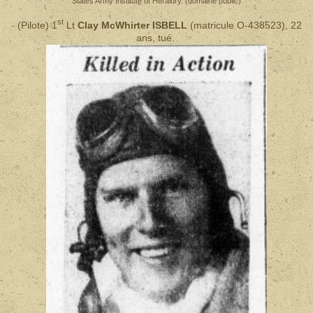
States Army Institute of Heraldry. (domaine public)
st
(Pilote)
1
Lt
Clay McWhirter ISBELL
(matricule O-438523), 22
-
ans, tué.