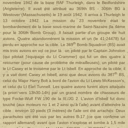
novembre 1942 de la base RAF Thurleigh, dans le Bedfordshire
(Angleterre). Il avait été attribué au 369th BS - 306th BG à
Westover (Massachusetts) le 19 août 1942. Il arriva à Thurleigh le
13 octobre 1942. La mission du 23 novembre était le
bombardement de la base sous-marine de Saint-Nazaire (la 4ème
pour le 306th Bomb Group). Il faisait partie d'un groupe de huit
avions. Quatre abandonnèrent la mission et un (le 41-24478) fut
th
perdu en approche sur la cible. Le 369
Bomb Squadron (BS) avait
mis trois avions en vol ce jour là : un piloté par le Captain Johnston
(qui pilotait l'équipage du Lt Crammer) qui fut un des quatre à
retourner (pour cause de problème de mitrailleuses), un piloté par
le Lt Casey et le troisème par le Lt Isbell. En approche de la cible, il
th
y a vait donc Casey et Isbell, ainsi que deux avions du 367
BS,
celui du Major Harry Bolt à bord de l'avion du Lt Lewis McKesson's,
et celui du Lt Earl Tunnell. Les quatre avions furent alors attaqués
(a priori vers 13h30-14h) par un grand nombre de chasseurs de
type Focke-Wulf FW 190 de la III./JG 2. L'avion d'Isbell fut donc
touché (aux moteurs no 1 et 2 ainsi qu'à l'aile) avant d'atteindre la
cible : environ 10 pieds (3 mètres) de l'aile ont été arrachés. Deux
parachutes ont été vus par les autres B-17 (ce que confirme un
rapport allemand) avant que l'avion n'explose et tombe à 1,5 mile