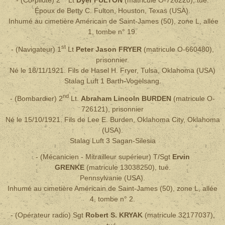
Époux de Betty C. Fulton, Houston, Texas (USA).
Inhumé au cimetière Américain de Saint-James (50), zone L, allée
1, tombe n° 19.
st
- (Navigateur) 1
Lt
Peter Jason FRYER
(matricule O-660480),
prisonnier.
Né le 18/11/1921. Fils de Hasel H. Fryer, Tulsa, Oklahoma (USA)
S
talag Luft 1 Barth-Vogelsang.
nd
- (Bombardier) 2
Lt.
Abraham Lincoln BURDEN
(matricule O-
726121),
prisonnier
Né le 15/10/1921.
Fils de Lee E. Burden, Oklahoma City, Oklahoma
(USA).
Stalag Luft 3 Sagan-Silesia
-
(Mécanicien - Mitrailleur supérieur)
T/Sgt
Ervin
GRENKE
(matricule 13038250)
, tué.
Pennsylvanie (USA).
Inhumé au cimetière Américain de Saint-James (50), zone L, allée
4, tombe n° 2.
- (Opérateur radio) Sgt
Robert S. KRYAK
(matricule 32177037)
,