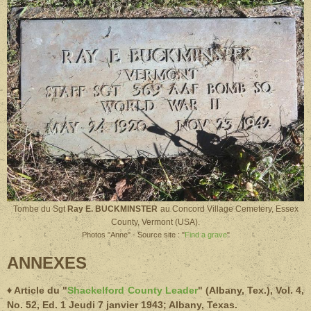
Tombe du
Sgt
Ray E. BUCKMINSTER
au
Concord Village Cemetery, Essex
County, Vermont (USA).
Photos "Anne" - Source site : "
Find a grave
"
ANNEXES
♦ Article du "
Shackelford County Leader
" (Albany, Tex.), Vol. 4,
No. 52, Ed. 1 Jeudi 7 janvier 1943; Albany, Texas.