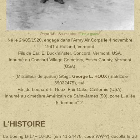
Photo "M" - Source site : "
Find a grave
"
Né le 24/05/1920, engagé dans l'Army Air Corps le 4 novembre
1941 à Rutland, Vermont.
Fils de Earl E. Buckminster, Concord, Vermont, USA.
Inhumé au Concord Village Cemetery, Essex County, Vermont
(USA).
-
(Mitrailleur de queue) S/Sgt.
George L. HOUX
(matricule
39022475), tué.
Fils de Leonard E. Houx, Fair Oaks, Californie (USA).
Inhumé au cimetière Américain de Saint-James (50), zone L, allée
5, tombe n° 2.
L'HISTOIRE
Le Boeing B-17F-10-BO (s/n 41-24478, code WW-?) décolla le 23