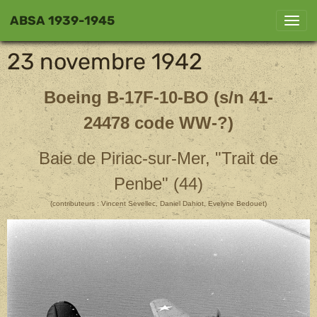
ABSA 1939-1945
23 novembre 1942
Boeing B-17F-10-BO (s/n 41-
24478 code WW-?)
Baie de Piriac-sur-Mer, "Trait de
Penbe" (44)
(contributeurs : Vincent Sevellec, Daniel Dahiot, Evelyne Bedouet)