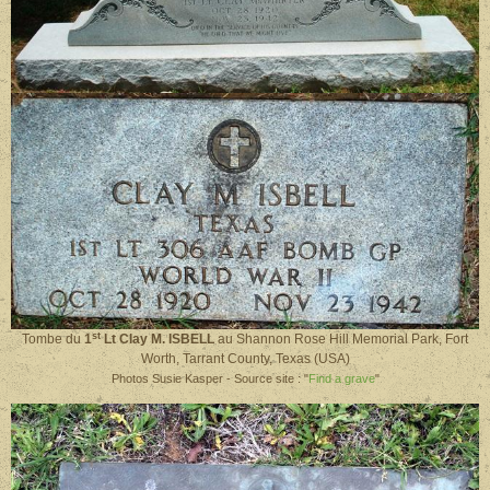
st
Tombe du
1
Lt Clay M. ISBELL
au
Shannon Rose Hill Memorial Park, Fort
Worth, Tarrant County, Texas (USA)
Photos Susie Kasper - Source site : "
Find a grave
"