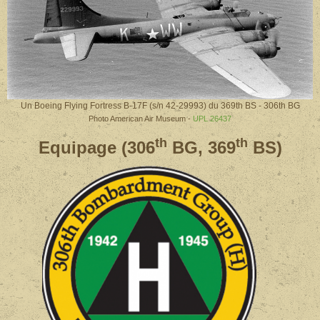
Un Boeing Flying Fortress B-17F (s/n 42-29993) du 369th BS - 306th BG
Photo American Air Museum -
UPL 26437
th
th
Equipage (306
BG, 369
BS)