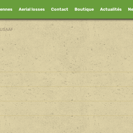
iennes
Aerial losses
Contact
Boutique
Actualités
N
USAAF