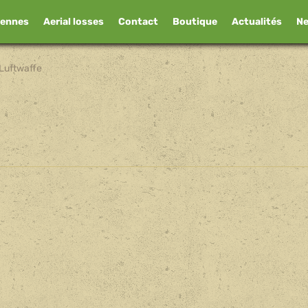
iennes
Aerial losses
Contact
Boutique
Actualités
N
Luftwaffe