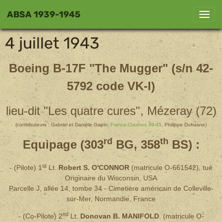
ABSA 1939-1945
4 juillet 1943
Boeing B-17F "The Mugger" (s/n 42-
5792 code VK-I)
lieu-dit "Les quatre cures", Mézeray (72)
(contributeurs : Gabriel et Danièle Gapin,
France-Crashes 39-45
, Philippe Dufrasne)
rd
th
Equipage (303
BG, 358
BS) :
st
- (Pilote)
1
Lt.
Robert S. O'CONNOR
(
matricule
O-661542), tué
Originaire du Wisconsin, USA
Parcelle J, allée 14, tombe 34 - Cimetière américain de Colleville-
sur-Mer, Normandie, France
nd
- (Co-Pilote) 2
Lt.
Donovan B. MANIFOLD
. (
matricule
O-