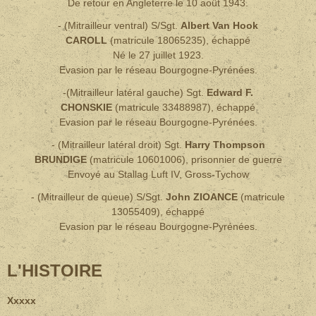
De retour en Angleterre le 10 août 1943.
- (Mitrailleur ventral) S/Sgt.
Albert Van Hook
CAROLL
(
matricule
18065235),
échappé
Né le 27 juillet 1923.
Evasion par le réseau Bourgogne-Pyrénées.
-(Mitrailleur latéral gauche) Sgt.
Edward F.
CHONSKIE
(
matricule
33488987),
échappé
Evasion par le réseau Bourgogne-Pyrénées.
- (Mitrailleur latéral droit) Sgt.
Harry Thompson
BRUNDIGE
(matricule 10601006),
prisonnier de guerre
Envoyé au Stallag Luft IV, Gross-Tychow
- (Mitrailleur de queue) S/Sgt.
John ZIOANCE
(matricule
13055409),
échappé
Evasion par le réseau Bourgogne-Pyrénées.
L'HISTOIRE
Xxxxx