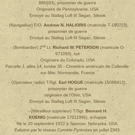
885683), prisonnier de guerre
Originaire de Pennsylvanie, USA
Envoyé au Stallag Luft III Sagan, Silesie
- (Navigateur) F/O.
Andrew N. HALIORIS
(
matricule
T-190723),
prisonnier de guerre
Envoyé au Stallag Luft III Sagan, Silesie
nd
- (Bombardier) 2
Lt.
Richard W. PETERSON
(
matricule
O-
671093), tué
Originaire du Colorado, USA
Parcelle J, allée 14, tombe 35 - Cimetière américain de Colleville-
sur-Mer, Normandie, France
- (Opérateur radio) T/Sgt.
Earl HOGUE
(
matricule
15088413),
prisonnier de guerre
originaire de l'Ohio, USA
Envoyé au Stallag Luft III Sagan, Silesie
- (Mitrailleur supérieur) T/Sgt.
Bernard H.
KOENIG
(
matricule
17011996), échappé
Né le 20 septembre 1922 à Spencer, Nebraska, USA.
Evasion par le réseau Comète-Pyrénées en juillet 1943.