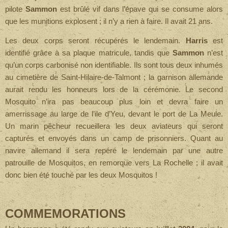
pilote
Sammon
est brûlé vif dans l’épave qui se consume alors
que les munitions explosent ; il n’y a rien à faire. Il avait 21 ans.
Les deux corps seront récupérés le lendemain.
Harris
est
identifié grâce à sa plaque matricule, tandis que
Sammon
n’est
qu’un corps carbonisé non identifiable. Ils sont tous deux inhumés
au cimetière de Saint-Hilaire-de-Talmont ; la garnison allemande
aurait rendu les honneurs lors de la cérémonie.
Le second
Mosquito n’ira pas beaucoup plus loin et devra faire un
amerrissage au large de l’ile d’Yeu, devant le port de La Meule.
Un marin pêcheur recueillera les deux aviateurs qui seront
capturés et envoyés dans un camp de prisonniers.
Quant au
navire allemand il sera repéré le lendemain par une autre
patrouille de Mosquitos, en remorque vers La Rochelle ; il avait
donc bien été touché par les deux Mosquitos !
COMMEMORATIONS