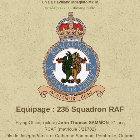
Un
De Havilland Mosquito Mk IV
©
IWM (CH 7781)
- domaine public
Equipage : 235 Squadron RAF
- Flying Officer (pilote)
John Thomas SAMMON
, 21 ans
-
RCAF (matricule J/21782)
Fils de Joseph Patrick et Catherine Sammon, Pembroke, Ontario,