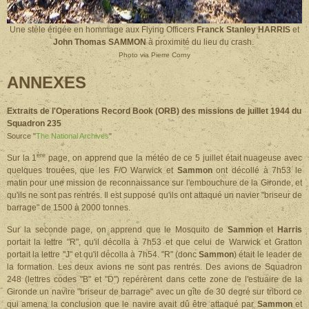
Une stèle érigée en hommage aux
Flying Officers
Franck Stanley HARRIS
et
John Thomas SAMMON
à proximité du lieu du crash.
Photo via Pierre Corny
ANNEXES
Extraits de l'Operations Record Book (ORB) des missions de juillet 1944 du
Squadron 235
Source "
The National Archives
"
ère
Sur la 1
page, on apprend que la météo de ce 5 juillet était nuageuse avec
quelques trouées, que les F/O Warwick et
Sammon
ont décollé à 7h53 le
matin pour une mission de reconnaissance sur l'embouchure de la Gironde, et
qu'ils ne sont pas rentrés. Il est supposé qu'ils ont attaqué un navier "briseur de
barrage" de 1500 à 2000 tonnes.
Sur la seconde page, on apprend que le Mosquito de
Sammon
et
Harris
portait la lettre "R", qu'il décolla à 7h53 et que celui de Warwick et Gratton
portait la lettre "J" et qu'il décolla à 7h54. "R" (donc
Sammon
) était le leader de
la formation. Les deux avions ne sont pas rentrés. Des avions de Squadron
248 (lettres codes "B" et "D") repérèrent dans cette zone de l'estuaire de la
Gironde un navire "briseur de barrage" avec un gîte de 30 degré sur tribord ce
qui amena la conclusion que le navire avait dû être attaqué par
Sammon
et