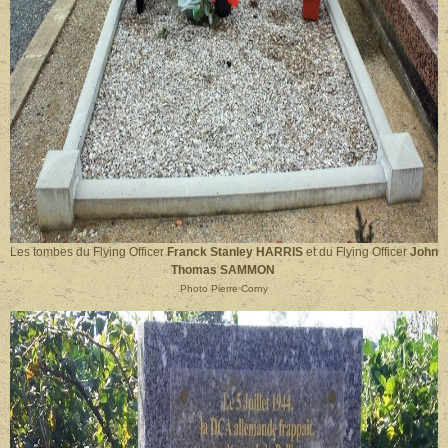
Les tombes du
Flying Officer
Franck Stanley HARRIS
et du
Flying Officer
John
Thomas SAMMON
Photo Pierre Corny