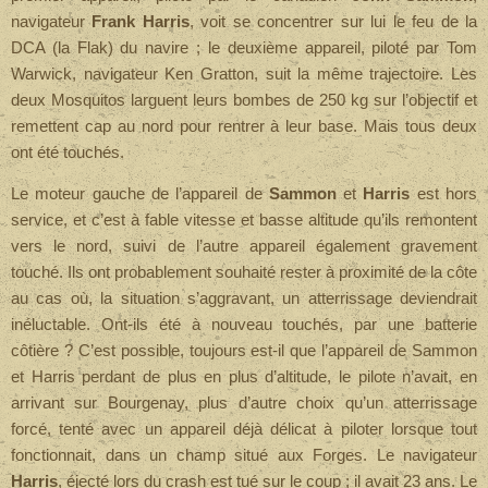
navigateur
Frank Harris
, voit se concentrer sur lui le feu de la
DCA (la Flak) du navire ; le deuxième appareil, piloté par Tom
Warwick, navigateur Ken Gratton, suit la même trajectoire. Les
deux Mosquitos larguent leurs bombes de
250 kg
sur l’objectif et
remettent cap au nord pour rentrer à leur base. Mais tous deux
ont été touchés.
Le moteur gauche de l’appareil de
Sammon
et
Harris
est hors
service, et c’est à fable vitesse et basse altitude qu’ils remontent
vers le nord, suivi de l’autre appareil également gravement
touché. Ils ont probablement souhaité rester à proximité de la côte
au cas où, la situation s’aggravant, un atterrissage deviendrait
inéluctable. Ont-ils été à nouveau touchés, par une batterie
côtière ? C’est possible, toujours est-il que l’appareil de Sammon
et Harris perdant de plus en plus d’altitude, le pilote n’avait, en
arrivant sur Bourgenay, plus d’autre choix qu’un atterrissage
forcé, tenté avec un appareil déjà délicat à piloter lorsque tout
fonctionnait, dans un champ situé aux Forges.
Le navigateur
Harris
, éjecté lors du crash est tué sur le coup ; il avait 23 ans. Le