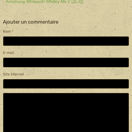
- Armstrong Whitworth Whitley Mk V (JL-Q)
Ajouter un commentaire
Nom
E-mail
Site Internet