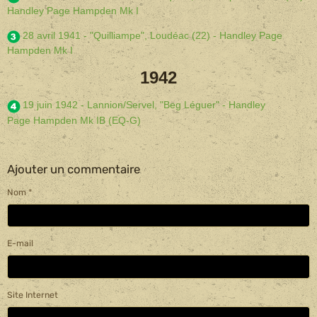
Handley Page Hampden Mk I
28 avril 1941 - "Quilliampe", Loudéac (22) - Handley Page
Hampden Mk I
1942
19 juin 1942 - Lannion/Servel, "Beg Léguer" - Handley
Page Hampden Mk IB (EQ-G)
Ajouter un commentaire
Nom
E-mail
Site Internet