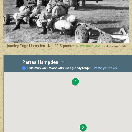
Handley Page Hampden - No. 83 Squadron
© IWM (HU 104656)
- domaine public