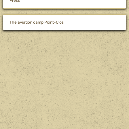
Press
The aviation camp Point-Clos