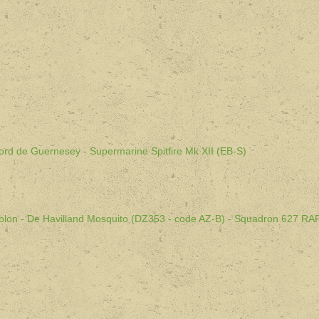
 nord de Guernesey - Supermarine Spitfire Mk XII (EB-S)
Erblon - De Havilland Mosquito (DZ353 - code AZ-B) - Squadron 627 RA