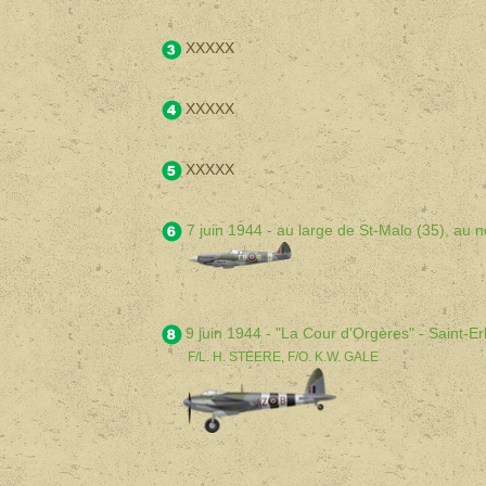
XXXXX
XXXXX
XXXXX
7 juin 1944 - au large de St-Malo (35), au
9 juin 1944 - "La Cour d'Orgères" - Saint-
F/L. H. STEERE, F/O. K.W. GALE