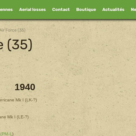
iennes
Aerial losses
Contact
Boutique
Actualités
N
Air Force (35)
e (35)
1940
urricane Mk I (LK-?)
ane Mk I (LE-?)
I (PM-L
)