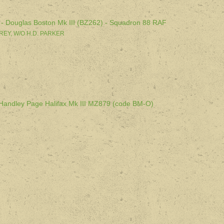
re - Douglas Boston Mk III (BZ262) - Squadron 88 RAF
FREY, W/O
H.D. PARKER
- Handley Page Halifax Mk III MZ879 (code BM-O)