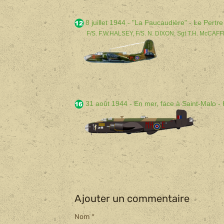
8 juillet 1944 - "La Faucaudière" - Le Pert
F/S. F.W.HALSEY, F/S. N. DIXON, Sgt T.H. McCAF
31 août 1944 - En mer, face à Saint-Malo 
Ajouter un commentaire
Nom