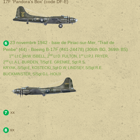
17F 'Pandora's Box' (code DF-E)
23 novembre 1942 - baie de Piriac-sur-Mer, "Trait de
Penbe"
(44)
- Boeing B-17F (#41-24478)
(306th BG, 369th BS)
st
nd
st
1
Lt C.McW. ISBELL, 2
Lt D. FULTON, 1
Lt P.J. FRYER,
nd
2
Lt. A.L. BURDEN, T/Sgt E. GRENKE, Sgt R.S.
KRYAK, S/Sgt E. KOSTECKI, Sgt D.W. LINDSEY, S/Sgt R.E.
BUCKMINSTER, S/Sgt G.L. HOUX
xx
xx