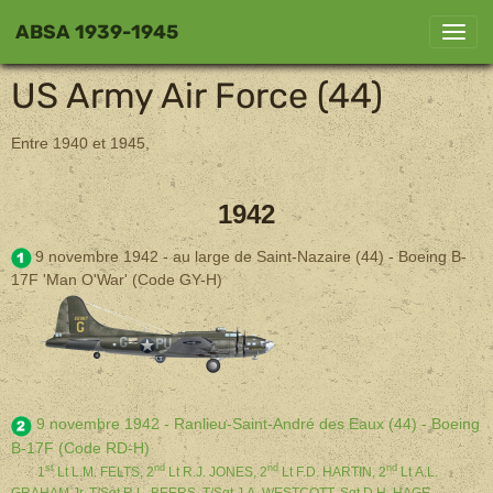
ABSA 1939-1945
US Army Air Force (44)
Entre 1940 et 1945,
1942
9 novembre 1942 - au large de Saint-Nazaire (44) - Boeing B-
17F 'Man O'War' (Code GY-H)
9 novembre 1942
- Ranlieu-Saint-André des Eaux (44) - Boeing
B-17F (Code RD-H)
st
nd
nd
nd
1
Lt L.M. FELTS, 2
Lt R.J. JONES,
2
Lt F.D. HARTIN,
2
Lt A.L.
GRAHAM Jr,
T/Sgt R.L. BEERS,
T/Sgt J.A. WESTCOTT,
Sgt D.H. HAGE