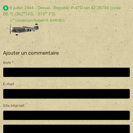
6 juillet 1944 - Derval - Republic P-47D s/n 42-26704 (code
nd
th
B8-?) (362
FG - 379
FS)
st
1
Lieutenant Robert G. BARNES
Ajouter un commentaire
Nom
E-mail
Site Internet