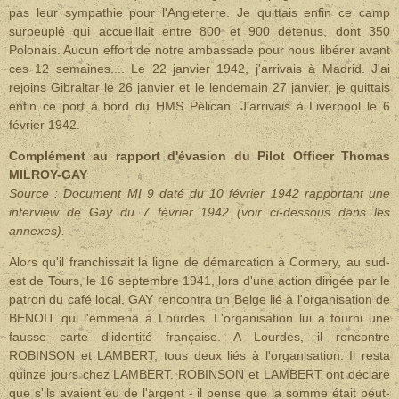
pas leur sympathie pour l'Angleterre. Je quittais enfin ce camp
surpeuplé qui accueillait entre 800 et 900 détenus, dont 350
Polonais. Aucun effort de notre ambassade pour nous libérer avant
ces 12 semaines.... Le 22 janvier 1942, j'arrivais à Madrid. J'ai
rejoins Gibraltar le 26 janvier et le lendemain 27 janvier, je quittais
enfin ce port à bord du HMS Pélican. J'arrivais à Liverpool le 6
février 1942.
Complément au rapport d'évasion du Pilot Officer Thomas
MILROY-GAY
Source : Document MI 9 daté du 10 février 1942 rapportant une
interview de Gay du 7 février 1942 (voir ci-dessous dans les
annexes).
Alors qu'il franchissait la ligne de démarcation à Cormery, au sud-
est de Tours, le 16 septembre 1941, lors d'une action dirigée par le
patron du café local, GAY rencontra un Belge lié à l'organisation de
BENOIT qui l'emmena à Lourdes. L'organisation lui a fourni une
fausse carte d'identité française. A Lourdes, il rencontre
ROBINSON et LAMBERT, tous deux liés à l'organisation. Il resta
quinze jours chez LAMBERT. ROBINSON et LAMBERT ont déclaré
que s'ils avaient eu de l'argent - il pense que la somme était peut-