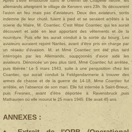
Après s'être embourbé dans le chemin de Chapelle neuve, les
allemands atteignent le village de Kervern vers 23h. Ils découvrent
l'avion en feu mais pas d'aviateurs. Deux des aviateurs, sortis
indemne de leur chute, fuient à pied et se seraient arrêtés à la
scierie du Maire, M. Coantiec. C'est Mme Coantiec qui les aurait
découvert et aidé en leur apportant des vêtements et de la
nourriture. Puis elle les aurait conduit à la sortie du bourg. Les
aviateurs auraient rejoint Nantes, avant d'être pris en charge par
un réseau d'évasion. M. et Mme Coantiec ont été plus tard
intérrogés par les Allemands, soupçonnés d'avoir aidé les
aviateurs. Dénoncée un peu plus tard, Mme Coantiec fut arrêtée,
puis libérée. Le 5 mars 1943, suite à une perquisition chez les
Coantiec, qui aurait conduit la Feldgendarmerie à trouver des
armes de chasse et de la guerre de 14-18, Mme Coantiec fut
arrêtée, en l'absence de son mari. Elle fut internée à Saint-Brieuc,
puis Fresnes, avant d'être déportée à Ravensbruck puis
Mathausen où elle mourut le 25 mars 1945. Elle avait 45 ans.
ANNEXES :
♦ Extrait de l'ORB (Operational