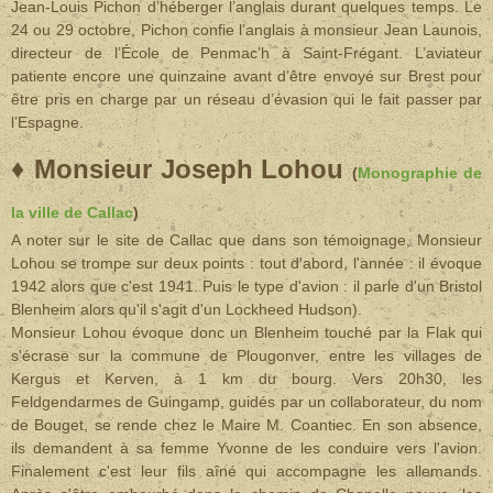
Jean-Louis Pichon d’héberger l’anglais durant quelques temps. Le
24 ou 29 octobre, Pichon confie l’anglais à monsieur Jean Launois,
directeur de l’École de Penmac’h à Saint-Frégant. L’aviateur
patiente encore une quinzaine avant d’être envoyé sur Brest pour
être pris en charge par un réseau d’évasion qui le fait passer par
l’Espagne.
♦
Monsieur Joseph Lohou
(
Monographie de
la ville de Callac
)
A noter sur le site de Callac que dans son témoignage, Monsieur
Lohou se trompe sur deux points : tout d'abord, l'année : il évoque
1942 alors que c'est 1941. Puis le type d'avion : il parle d'un Bristol
Blenheim alors qu'il s'agit d'un Lockheed Hudson).
Monsieur Lohou évoque donc un Blenheim touché par la Flak qui
s'écrase sur la commune de Plougonver, entre les villages de
Kergus et Kerven, à 1 km du bourg. Vers 20h30, les
Feldgendarmes de Guingamp, guidés par un collaborateur, du nom
de Bouget, se rende chez le Maire M. Coantiec. En son absence,
ils demandent à sa femme Yvonne de les conduire vers l'avion.
Finalement c'est leur fils aîné qui accompagne les allemands.