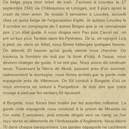
Ce belge paya mon ticket de train. J'arrivais à Lourdes le 17
septembre 1941 via Châteauroux et Limoges, soit 3 jours après le
crash de mon avion. Je restais 3 semaines à Lourdes, accueilli
chez un autre belge de l'organisation d'aide. Je quittais Lourdes le
3 octobre en compagnie de 3 autres Belges que je ne connaissais
pas. L'un était guide. Il nous dirigea vers Pau puis Cieron où on
prit un bus pour Tardets dans les Pyrénées. De la, on rejoignit Licq
à pied, où, dans un hôtel, nous fûmes hébergés quelques heures.
On attendit 20 heures qu'un guide vienne nous chercher. On
traversa la frontière de nuit par la foret d'Iraty. A l'issue, nous
devions changer de guide. Il ne vint pas. Nous avons dû continuer
seuls. Traversant la Sierra de Abodi, passant près d'un sommet,
redescendant la montagne, nous fûmes arrêtés par la garde civile
espagnole près de Villeneuve. On fût conduit à Burgette d’où on
nous emmena en voiture à Pampelone. Je dois dire que notre
voyage à pied par les sentiers fût épuisant.
A Burgette, nous fûmes bien traités par les autorités militaires. La
garde civile espagnole nous conduisit à la prison de Miranda où
l'on resta 3 semaines, puis ensuite dirigés vers un camp où l'on
reçu vivres et vêtements de l'Ambassade d'Angleterre. Nous étions
70 dans chaque baraquement. Les gardes espagnols ne cachèrent