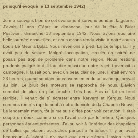
puisqu'il évoque le 13 septembre 1942)
Je me souviens bien de cet événement survenu pendant la guerre.
J'avais 11 ans. C'était un dimanche, jour de la fête à Bulat
Pestivien, dimanche 13 septembre 1942. Nous avions eus une
belle journée ensoleillée, et nous avions rendu visite à notre cousin
Louis Le Meur à Bulat. Nous revenions à pied. En ce temps là, il y
avait peu de voiture. Malgré l'occupation, circuler en soirée ne
posais pas trop de problème dans notre région. Nous restions
prudents malgré tout. Il faut dire aussi que notre trajet, traversait la
campagne. Il faisait bon, avec un beau clair de lune. Il était environ
23 heures, quand soudain nous avons entendu un avion qui arrivait
au loin. Le bruit des moteurs se rapprocha de nous. L'avion
semblait de plus en plus proche. Très bas. Puis ce fut un bruit
terrible, il venait de s' écraser entre Kervern et Kergus. Nous
sommes rentrés rapidement à notre domicile de la Chapelle Neuve.
Le lendemain matin, tôt je me suis dirigé pour voir cet avion. Il était
coupé en deux, comme si on l'avait scié par le milieu. Quelques
personnes étaient présentes. J'ai pu voir à l'intérieur des chapelets
de balles qui étaient accrochés partout à l'intérieur. Il y en avait
beaucoup. A l'avant il n'y avait que deux sièges. L'avion s'était