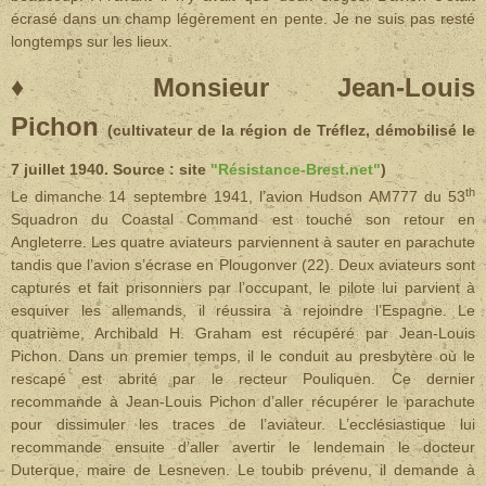
écrasé dans un champ légèrement en pente. Je ne suis pas resté
longtemps sur les lieux.
♦
Monsieur Jean-Louis
Pichon
(cultivateur de la région de Tréflez, démobilisé le
7 juillet 1940. Source : site
"Résistance-Brest.net"
)
th
Le dimanche 14 septembre 1941, l’avion Hudson AM777 du 53
Squadron du Coastal Command est touché son retour en
Angleterre. Les quatre aviateurs parviennent à sauter en parachute
tandis que l’avion s’écrase en Plougonver (22). Deux aviateurs sont
capturés et fait prisonniers par l’occupant, le pilote lui parvient à
esquiver les allemands, il réussira à rejoindre l’Espagne. Le
quatrième, Archibald H. Graham est récupéré par Jean-Louis
Pichon.
Dans un premier temps, il le conduit au presbytère où le
rescapé est abrité par le recteur Pouliquen. Ce dernier
recommande à Jean-Louis Pichon d’aller récupérer le parachute
pour dissimuler les traces de l’aviateur. L’ecclésiastique lui
recommande ensuite d’aller avertir le lendemain le docteur
Duterque, maire de Lesneven. Le toubib prévenu, il demande à