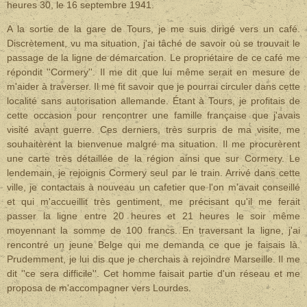
heures 30, le 16 septembre 1941.
A la sortie de la gare de Tours, je me suis dirigé vers un café.
Discrètement, vu ma situation, j'ai tâché de savoir où se trouvait le
passage de la ligne de démarcation. Le propriétaire de ce café me
répondit ''Cormery''. Il me dit que lui même serait en mesure de
m'aider à traverser. Il me fit savoir que je pourrai circuler dans cette
localité sans autorisation allemande. Étant à Tours, je profitais de
cette occasion pour rencontrer une famille française que j'avais
visité avant guerre. Ces derniers, très surpris de ma visite, me
souhaitèrent la bienvenue malgré ma situation. Il me procurèrent
une carte très détaillée de la région ainsi que sur Cormery. Le
lendemain, je rejoignis Cormery seul par le train. Arrivé dans cette
ville, je contactais à nouveau un cafetier que l'on m'avait conseillé
et qui m'accueillit très gentiment, me précisant qu'il me ferait
passer la ligne entre 20 heures et 21 heures le soir même
moyennant la somme de 100 francs. En traversant la ligne, j'ai
rencontré un jeune Belge qui me demanda ce que je faisais là.
Prudemment, je lui dis que je cherchais à rejoindre Marseille. Il me
dit ''ce sera difficile''. Cet homme faisait partie d'un réseau et me
proposa de m'accompagner vers Lourdes.