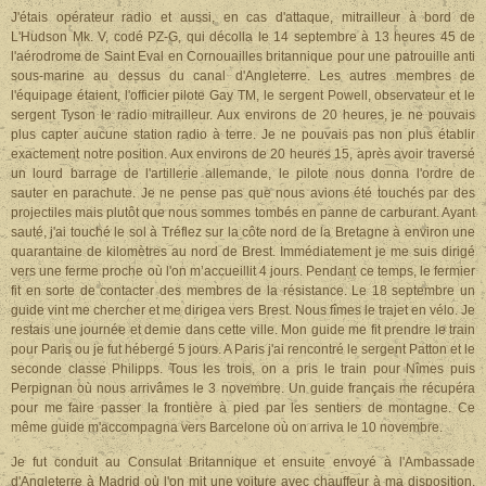
J'étais opérateur radio et aussi, en cas d'attaque, mitrailleur à bord de
L'Hudson Mk. V, codé PZ-G, qui décolla le 14 septembre à 13 heures 45 de
l'aérodrome de Saint Eval en Cornouailles britannique pour une patrouille anti
sous-marine au dessus du canal d'Angleterre. Les autres membres de
l'équipage étaient, l'officier pilote Gay TM, le sergent Powell, observateur et le
sergent Tyson le radio mitrailleur. Aux environs de 20 heures, je ne pouvais
plus capter aucune station radio à terre. Je ne pouvais pas non plus établir
exactement notre position. Aux environs de 20 heures 15, après avoir traversé
un lourd barrage de l'artillerie allemande, le pilote nous donna l'ordre de
sauter en parachute. Je ne pense pas que nous avions été touchés par des
projectiles mais plutôt que nous sommes tombés en panne de carburant. Ayant
sauté, j'ai touché le sol à Tréflez sur la côte nord de la Bretagne à environ une
quarantaine de kilomètres au nord de Brest. Immédiatement je me suis dirigé
vers une ferme proche où l'on m’accueillit 4 jours. Pendant ce temps, le fermier
fit en sorte de contacter des membres de la résistance. Le 18 septembre un
guide vint me chercher et me dirigea vers Brest. Nous fîmes le trajet en vélo. Je
restais une journée et demie dans cette ville. Mon guide me fit prendre le train
pour Paris ou je fut hébergé 5 jours. A Paris j'ai rencontré le sergent Patton et le
seconde classe Philipps. Tous les trois, on a pris le train pour Nîmes puis
Perpignan où nous arrivâmes le 3 novembre. Un guide français me récupéra
pour me faire passer la frontière à pied par les sentiers de montagne. Ce
même guide m'accompagna vers Barcelone où on arriva le 10 novembre.
Je fut conduit au Consulat Britannique et ensuite envoyé à l'Ambassade
d'Angleterre à Madrid où l'on mit une voiture avec chauffeur à ma disposition.