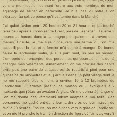
immédiatement mis l'Hudson en position pilote automatique, dirigé
vers la mer, tout en donnant l'ordre aux trois membres de mon
équipage de sauter en parachute. Je n ai pas vu notre avion
s'écraser au sol. Je pense qu'il est tombé dans la Manche.
J'ai quitté l'avion entre 20 heures 20 et 21 heures et j'ai touché
terre peu après au nord-est de Brest, près de Lesneven. J'ai erré 2
heures au hasard dans la campagne principalement à travers des
marais. Ensuite, je me suis dirigé vers une ferme où l'on m'a
accueilli pour la nuit et le fermier m'a donné à manger. De bonne
heure le lendemain matin, je suis parti seul, un peu au hasard.
J'entrepris de rencontrer des personnes qui pourraient m'aider à
changer mes vêtements. Aimablement, on me procura des habits
civils puis une paire de chaussures. Je repartis à pied pour une
quinzaine de kilomètres et là, j arrivais dans un petit village dont je
ne me rappelle plus le nom, à environ 10 à 12 kilomètres de
Landivisiau. J' arrivais près d'une maison où j 'expliquais aux
habitants que j'étais un aviateur Anglais. On me donna à manger et
l'on me donna des vêtements mieux adaptés à ma taille. Ces
personnes me cachèrent dans leur jardin près de leur maison de
midi à 20 heures. Ensuite, on me dirigea vers la gare de Landivisau
et on me fit prendre le train en direction de Tours où j'arrivais vers 9