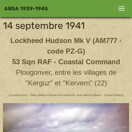
ABSA 1939-1945
14 septembre 1941
Lockheed Hudson Mk V (AM777 -
code PZ-G)
53 Sqn RAF - Coastal Command
Plougonver, entre les villages de
"Kerguz" et "Kervern" (22)
(contributeurs : Gilles Billion-Claude Archambault- Jean-Michel Martin - Daniel Dahiot)