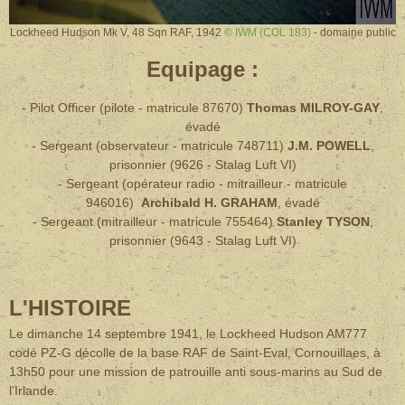
Lockheed Hudson Mk V, 48 Sqn RAF, 1942
© IWM (COL 183)
- domaine public
Equipage :
- Pilot Officer (pilote - matricule 87670)
Thomas MILROY-GAY
,
évadé
- Sergeant (observateur - matricule 748711)
J.M. POWELL
,
prisonnier (9626 - Stalag Luft VI)
- Sergeant (opérateur radio - mitrailleur - matricule
946016)
Archibald H. GRAHAM
, évadé
- Sergeant (mitrailleur - matricule 755464)
Stanley TYSON
,
prisonnier
(9643 - Stalag Luft VI)
L'HISTOIRE
Le dimanche 14 septembre 1941, le Lockheed Hudson AM777
codé PZ-G décolle de la base RAF de Saint-Eval, Cornouillaes, à
13h50 pour une mission de patrouille anti sous-marins au Sud de
l'Irlande.