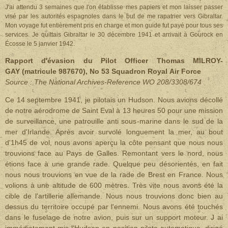
J'ai attendu 3 semaines que l'on établisse mes papiers et mon laisser passer
visé par les autorités espagnoles dans le but de me rapatrier vers Gibraltar.
Mon voyage fut entièrement pris en charge et mon guide fut payé pour tous ses
services. Je quittais Gibraltar le 30 décembre 1941 et arrivait à Gourock en
Écosse le 5 janvier 1942.
Rapport d'évasion du Pilot Officer Thomas MILROY-
GAY (matricule 987670), No 53 Squadron Royal Air Force
Source : The National Archives-Reference WO 208/3308/674
Ce 14 septembre 1941, je pilotais un Hudson. Nous avions décollé
de notre aérodrome de Saint Eval à 13 heures 50 pour une mission
de surveillance, une patrouille anti sous-marine dans le sud de la
mer d'Irlande. Après avoir survolé longuement la mer, au bout
d'1h45 de vol, nous avons aperçu la côte pensant que nous nous
trouvions face au Pays de Galles. Remontant vers le nord, nous
étions face à une grande rade. Quelque peu désorientés, en fait
nous nous trouvions en vue de la rade de Brest en France. Nous
volions à une altitude de 600 mètres. Très vite nous avons été la
cible de l'artillerie allemande. Nous nous trouvions donc bien au
dessus du territoire occupé par l'ennemi. Nous avons été touchés
dans le fuselage de notre avion, puis sur un support moteur. J ai