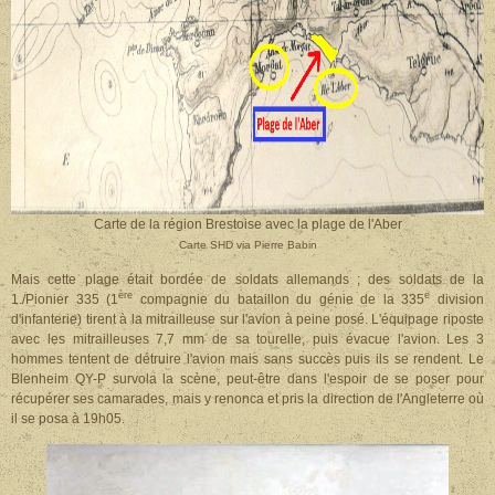
Carte de la région Brestoise avec la plage de l'Aber
Carte SHD via Pierre Babin
Mais cette plage était bordée de soldats allemands ; des soldats de la
ère
e
1./Pionier 335 (1
compagnie du bataillon du génie de la 335
division
d'infanterie) tirent à la mitrailleuse sur l'avion à peine posé. L'équipage riposte
avec les mitrailleuses 7,7 mm de sa tourelle, puis évacue l'avion. Les 3
hommes tentent de détruire l'avion mais sans succès puis ils se rendent. Le
Blenheim QY-P survola la scène, peut-être dans l'espoir de se poser pour
récupérer ses camarades, mais y renonca et pris la direction de l'Angleterre où
il se posa à 19h05.