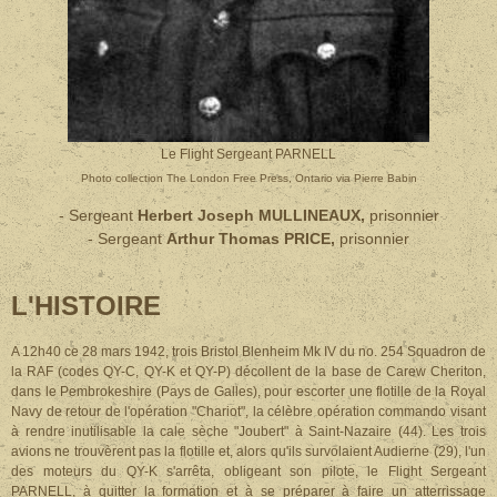
Le Flight Sergeant PARNELL
Photo
collection The London Free Press, Ontario via Pierre Babin
- Sergeant
Herbert Joseph MULLINEAUX,
prisonnier
- Sergeant
Arthur Thomas PRICE,
prisonnier
L'HISTOIRE
A 12h40 ce 28 mars 1942, trois Bristol Blenheim Mk IV du no. 254 Squadron de
la RAF (codes QY-C, QY-K et QY-P) décollent de la base de Carew Cheriton,
dans le Pembrokeshire (Pays de Galles), pour escorter une flotille de la Royal
Navy de retour de l'opération "Chariot", la célèbre opération commando visant
à rendre inutilisable la cale sèche "Joubert" à Saint-Nazaire (44). Les trois
avions ne trouvèrent pas la flotille et, alors qu'ils survolaient Audierne (29), l'un
des moteurs du QY-K s'arrêta, obligeant son pilote, le Flight Sergeant
PARNELL, à quitter la formation et à se préparer à faire un atterrissage