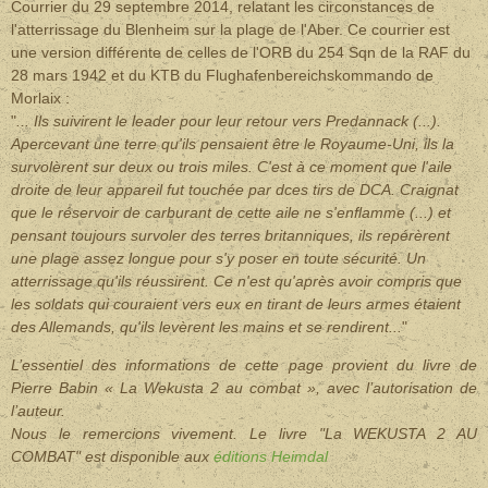
Courrier du 29 septembre 2014, relatant les circonstances de
l'atterrissage du Blenheim sur la plage de l'Aber. Ce courrier est
une version différente de celles de l'ORB du 254 Sqn de la RAF du
28 mars 1942 et du KTB du Flughafenbereichskommando de
Morlaix :
"
... Ils suivirent le leader pour leur retour vers Predannack (...).
Apercevant une terre qu'ils pensaient être le Royaume-Uni, ils la
survolèrent sur deux ou trois miles. C'est à ce moment que l'aile
droite de leur appareil fut touchée par dces tirs de DCA. Craignat
que le réservoir de carburant de cette aile ne s'enflamme (...) et
pensant toujours survoler des terres britanniques, ils repérèrent
une plage assez longue pour s'y poser en toute sécurité. Un
atterrissage qu'ils réussirent. Ce n'est qu'après avoir compris que
les soldats qui couraient vers eux en tirant de leurs armes étaient
des Allemands, qu'ils levèrent les mains et se rendirent...
"
L’essentiel des informations de cette page provient du livre de
Pierre Babin « La Wekusta 2 au combat », avec l’autorisation de
l’auteur.
Nous le remercions vivement. Le livre "La WEKUSTA 2 AU
COMBAT" est disponible aux
éditions Heimdal