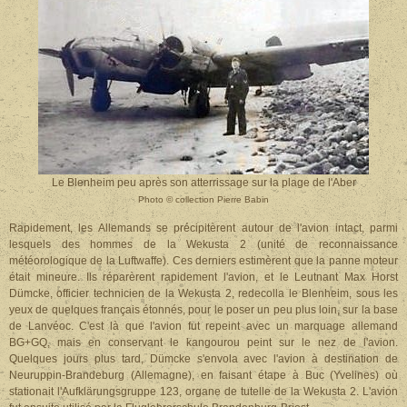
Le Blenheim peu après son atterrissage sur la plage de l'Aber
Photo
©
collection Pierre Babin
Rapidement, les Allemands se précipitèrent autour de l'avion intact, parmi
lesquels des hommes de la Wekusta 2 (unité de reconnaissance
météorologique de la Luftwaffe). Ces derniers estimèrent que la panne moteur
était mineure. Ils réparèrent rapidement l'avion, et le Leutnant Max Horst
Dümcke, officier technicien de la Wekusta 2, redecolla le Blenheim, sous les
yeux de quelques français étonnés, pour le poser un peu plus loin, sur la base
de Lanvéoc. C'est là que l'avion fut repeint avec un marquage allemand
BG+GQ, mais en conservant le kangourou peint sur le nez de l'avion.
Quelques jours plus tard, Dümcke s'envola avec l'avion à destination de
Neuruppin-Brandeburg (Allemagne), en faisant étape à Buc (Yvelines) où
stationait l'Aufklärungsgruppe 123, organe de tutelle de la Wekusta 2. L'avion