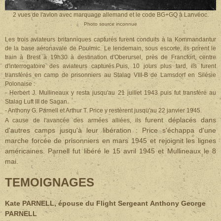
2 vues de l'avion avec marquage allemand et le code BG+GQ à Lanvéoc.
Photo source inconnue
Les trois aviateurs britanniques capturés furent conduits à la Kommandantur
de la base aéronavale de Poulmic. Le lendemain, sous escorte, ils prirent le
train à Brest à 19h30 à destination d'Oberursel, près de Francfort, centre
d'interrogatoire des aviateurs capturés.Puis, 10 jours plus tard, ils furent
transférés en camp de prisonniers au Stalag VIII-B de Lamsdorf en Silésie
Polonaise :
- Herbert J. Mullineaux y resta jusqu'au 21 juillet 1943 puis fut transféré au
Stalag Luft III de Sagan.
- Anthony G. Parnell et Arthur T. Price y restèrent jusqu'au 22 janvier 1945.
furent déplacés dans
A cause de l'avancée des armées alliées, ils
d'autres camps jusqu'à leur libération :
Price s'échappa d'une
marche forcée de prisonniers en mars 1945 et rejoignit les lignes
américaines. Parnell fut libéré le 15 avril 1945 et Mullineaux le 8
mai.
TEMOIGNAGES
Kate PARNELL, épouse du Flight Sergeant
Anthony George
PARNELL