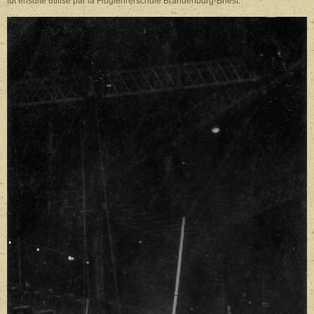
fut ensuite utilisé par la Fluglehrerschule Brandenburg-Briest.