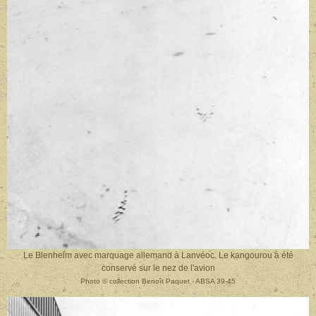
Le Blenheim avec marquage allemand à Lanvéoc. Le kangourou a été
conservé sur le nez de l'avion
Photo
©
collection Benoît Paquet - ABSA 39-45