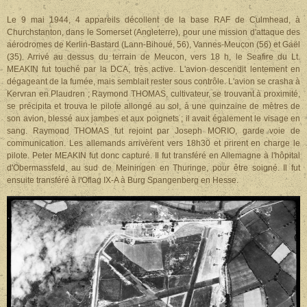
Le 9 mai 1944, 4 appareils décollent de la base RAF de Culmhead, à
Churchstanton, dans le Somerset (Angleterre), pour une mission d'attaque des
aérodromes de Kerlin-Bastard (Lann-Bihoué, 56), Vannes-Meucon (56) et Gaël
(35). Arrivé au dessus du terrain de Meucon, vers 18 h, le Seafire du Lt.
MEAKIN fut touché par la DCA, très active. L'avion descendit lentement en
dégageant de la fumée, mais semblait rester sous contrôle. L'avion se crasha à
Kervran en Plaudren ; Raymond THOMAS, cultivateur, se trouvant à proximité,
se précipita et trouva le pilote allongé au sol, à une quinzaine de mètres de
son avion, blessé aux jambes et aux poignets ; il avait également le visage en
sang. Raymond THOMAS fut rejoint par Joseph MORIO, garde voie de
communication. Les allemands arrivèrent vers 18h30 et prirent en charge le
pilote. Peter MEAKIN fut donc capturé. Il fut transféré en Allemagne à l'hôpital
d'Obermassfeld, au sud de Meiningen en Thuringe, pour être soigné. Il fut
ensuite transféré à l'Oflag IX-A à Burg Spangenberg en Hesse.