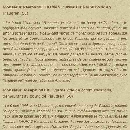
Monsieur Raymond THOMAS,
cultivateur à Moustoiric en
Plaudren (56)
" Le 9 mai 1944, vers 18 heures, je revenais du bourg de Plaudren et je
regagnais mon domicile, lorsqu'en arrivant à Kervran en Plaudren, j'ai vu un
avion s'écraser au sol, à deux cent mètres de moi environ. Je suis accouru sur
les lieux et j'ai trouvé, allongé sur le sol, l'aviateur qui se trouvait à une
quinzaine de mètres de l'appareil. Cet aviateur avait la figure en sang. Il était
blessé aux jambes et aux poignets. Il ne causait pas le Français. Cinq minutes
après la chute de l'avion, j'ai été rejoint par MORIO Joseph, demeurant au
bourg de Plaudren. Nous sommes restés près de cet aviateur jusqu'à l'arrivée
des troupes d'occupation qui en ont pris possession, vers 18h30. Au premier
abord, quand j'ai vu l'avion s'écraser au sol, j'ignorais s'il s'agissait d'un
appareil Allemand ou Anglais ; ce n'est qu'après que j'ai pu comprendre avec
l'aviateur qu'il était de nationalité Anglaise."
Monsieur Joseph MORIO,
garde voie de communications,
demeurant au bourg de Plaudren (56)
" Le 9 mai 1944, vers 18 heures, je me trouvais au bourg de Plaudren, lorsque
j'ai aperçu un avion s'écraser au sol. Je suis immédiatement accouru sur les
lieux, afin de porter secours aux aviateurs. A mon arrivée se trouvaient près de
l'appareil THOMAS Raymond et l'aviateur. A la vue des cocardes sur l'appareil,
j'ai constaté qu'il s'agissait d'un avion Anglais. Auparavant, j'ignorais s'il