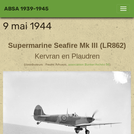
ABSA 1939-1945
9 mai 1944
Supermarine Seafire Mk III (LR862)
Kervran en Plaudren
(contributeurs : Fredric Arhuero,
association Bunker Archéo 56
)