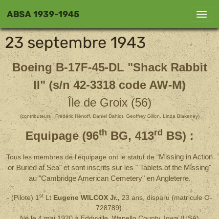
ABSA 1939-1945
23 septembre 1943
Boeing B-17F-45-DL "Shack Rabbit
II" (s/n 42-3318 code AW-M)
Île de Groix (56)
(contributeurs : Frédéric Hénoff, Daniel Dahiot, Geoffrey Gillon, Linda Blakeney)
th
rd
Equipage (96
BG, 413
BS) :
Tous les membres de l'équipage ont le statut de "
Missing in Action
or Buried at Sea" et sont inscrits sur les " Tablets of the Missing"
au "Cambridge American Cemetery" en Angleterre.
st
- (Pilote) 1
Lt
Eugene WILCOX Jr.,
23 ans, disparu (matricule O-
728789).
Né le 4 mai 1920 à Eddyville, Wapello County, Iowa (USA)