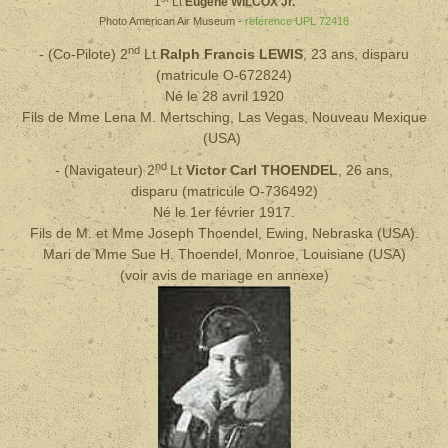
1
Lt
Eugene WILCOX Jr.
Photo American Air Museum -
reference UPL 72418
nd
- (Co-Pilote) 2
Lt
Ralph Francis LEWIS
, 23 ans, disparu
(matricule O-672824)
Né le 28 avril 1920
Fils de Mme Lena M. Mertsching, Las Vegas, Nouveau Mexique
(USA)
nd
- (Navigateur)
2
Lt
Victor Carl THOENDEL
, 26 ans,
disparu
(matricule O-736492)
Né le 1er février 1917.
Fils de M. et Mme Joseph Thoendel, Ewing, Nebraska (USA).
Mari de Mme Sue H. Thoendel, Monroe, Louisiane (USA)
(voir avis de mariage en annexe)