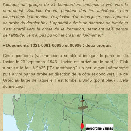
l'attaque, un groupe de 21 bombardiers ennemis a viré vers le
nord-ouest. Soudain j'ai vu, pendant des tirs antiaériens bien
placés dans la formation, l'explosion d'un obus juste sous l'appareil
de droite du dernier box. L'appareil a émis un panache de fumée et
s'est écarté vers la droite de la formation, semblant déjà perdre
de l'altitude. Je n'ai pas pu voir le crash en lui-même."
♦ Documents T321-0061-00995 et 00996 : deux croquis
Ces documents (voir annexes) semblent indiquer le parcours de
l'avion le 23 septembre 1943 : l'avion est arrivé par le nord, la Flak
a ouvert le feu à 9h25 ["Feueröffnung"] un peu avant l'aérodrome
puis à viré par sa droite en direction de la côte et donc vers l'ïle de
Groix au large de laquelle il est tombé à 9h45 (point bleu) . Cela
donne ceci :