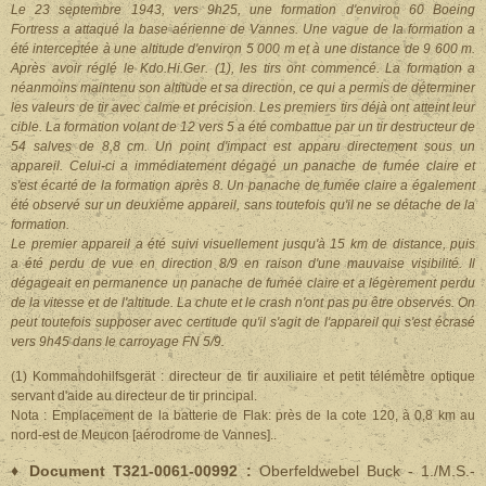
Le 23 septembre 1943, vers 9h25, une formation d'environ 60 Boeing
Fortress a attaqué la base aérienne de Vannes. Une vague de la formation a
été interceptée à une altitude d'environ 5 000 m et à une distance de 9 600 m.
Après avoir réglé le Kdo.Hi.Ger. (1), les tirs ont commencé. La formation a
néanmoins maintenu son altitude et sa direction, ce qui a permis de déterminer
les valeurs de tir avec calme et précision. Les premiers tirs déjà ont atteint leur
cible. La formation volant de 12 vers 5 a été combattue par un tir destructeur de
54 salves de 8,8 cm. Un point d'impact est apparu directement sous un
appareil. Celui-ci a immédiatement dégagé un panache de fumée claire et
s'est écarté de la formation après 8. Un panache de fumée claire a également
été observé sur un deuxième appareil, sans toutefois qu'il ne se détache de la
formation.
Le premier appareil a été suivi visuellement jusqu'à 15 km de distance, puis
a été perdu de vue en direction 8/9 en raison d'une mauvaise visibilité. Il
dégageait en permanence un panache de fumée claire et a légèrement perdu
de la vitesse et de l'altitude. La chute et le crash n'ont pas pu être observés. On
peut toutefois supposer avec certitude qu'il s'agit de l'appareil qui s'est écrasé
vers 9h45 dans le carroyage FN 5/9.
(1) Kommandohilfsgerät : directeur de tir auxiliaire et petit télémètre optique
servant d'aide au directeur de tir principal.
Nota : Emplacement de la batterie de Flak: près de la cote 120, à 0,8 km au
nord-est de Meucon [aérodrome de Vannes]..
♦ Document T321-0061-00992 :
Oberfeldwebel Buck - 1./M.S.-