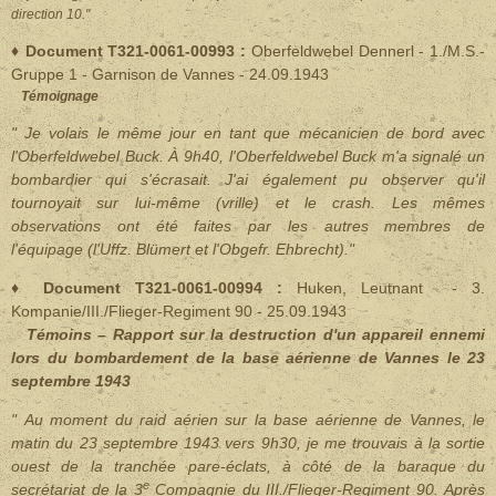
direction 10."
♦ Document T321-0061-00993 :
Oberfeldwebel Dennerl - 1./M.S.-
Gruppe 1 - Garnison de Vannes - 24.09.1943
Témoignage
" Je volais le même jour en tant que mécanicien de bord avec
l'Oberfeldwebel Buck. À 9h40, l'Oberfeldwebel Buck m'a signalé un
bombardier qui s'écrasait. J'ai également pu observer qu'il
tournoyait sur lui-même (vrille) et le crash. Les mêmes
observations ont été faites par les autres membres de
l'équipage (l'Uffz. Blümert et l'Obgefr. Ehbrecht)."
♦ Document T321-0061-00994 :
Huken, Leutnant - 3.
Kompanie/III./Flieger-Regiment 90 - 25.09.1943
Témoins – Rapport sur la destruction d'un appareil ennemi
lors du bombardement de la base aérienne de Vannes le 23
septembre 1943
"
Au moment du raid aérien sur la base aérienne de Vannes, le
matin du 23 septembre 1943 vers 9h30, je me trouvais à la sortie
ouest de la tranchée pare-éclats, à côté de la baraque du
e
secrétariat de la 3
Compagnie du III./Flieger-Regiment 90. Après