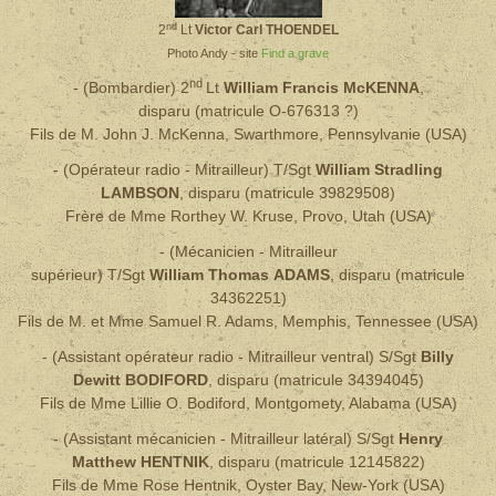
nd
2
Lt
Victor Carl THOENDEL
Photo Andy - site
Find a grave
nd
- (Bombardier)
2
Lt
William Francis McKENNA
,
disparu
(matricule O-676313 ?)
Fils de M. John J. McKenna, Swarthmore, Pennsylvanie (USA)
- (Opérateur radio - Mitrailleur) T/Sgt
William Stradling
LAMBSON
,
disparu
(matricule 39829508)
Frère de Mme Rorthey W. Kruse, Provo, Utah (USA)
- (Mécanicien - Mitrailleur
supérieur) T/Sgt
William
Thomas ADAMS
,
disparu
(matricule
34362251)
Fils de M. et Mme Samuel R. Adams, Memphis, Tennessee (USA)
- (Assistant opérateur radio - Mitrailleur ventral) S/Sgt
Billy
Dewitt BODIFORD
,
disparu
(matricule 34394045)
Fils de Mme Lillie O. Bodiford, Montgomety, Alabama (USA)
- (Assistant mécanicien - Mitrailleur latéral) S/Sgt
Henry
Matthew HENTNIK
,
disparu
(matricule 12145822)
Fils de Mme Rose Hentnik, Oyster Bay, New-York (USA)