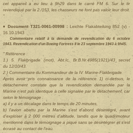
cet appareil a eu lieu à 9h29 dans le carré FM 6. Sur le tir
revendiqué par la 2./153, les chasseurs ne font pas valoir leur droit.
"
♦ Document T321-0061-00998 :
Leichte Flakabteilung 852 (v) -
16.10.1943
Commentaire relatif à la demande de revendication du 6 octobre
1943. Revendication d'un Boeing Fortress II le 23 septembre 1943 à 9h45.
" Référence :
1.) 5. Flakbrigade (mot), Abt.Ic, Br.B.Nr.4985(1921)/43 secret
du 12/10/43.
2.) Commentaire du Kommandeur de la IV. Marine-Flakbrigade.
Après avoir pris connaissance de la référence 1) ci-dessus, le
détachement constate que la revendication demandée par la
Marine n'est pas identique à celle signalée par le détachement, car
selon le témoignage :
a) il y a un décalage dans le temps de 20 minutes,
b) l'avion abattu par la Marine s'est d'abord désintégré, avant
d'exploser à 2 000 mètres d'altitude, tandis que le quadrimoteur
mentionné dans le témoignage a piqué sans se désintégrer et s'est
écrasé au contact de l'eau.