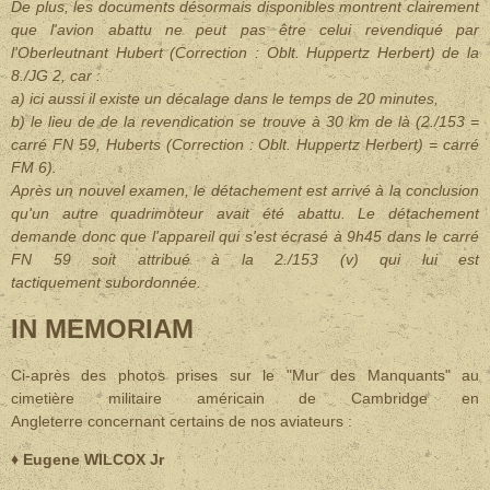
De plus, les documents désormais disponibles montrent clairement
que l'avion abattu ne peut pas être celui revendiqué par
l'Oberleutnant Hubert (Correction : Oblt. Huppertz Herbert) de la
8./JG 2, car :
a) ici aussi il existe un décalage dans le temps de 20 minutes,
b) le lieu de de la revendication se trouve à 30 km de là (2./153 =
carré FN 59, Huberts (Correction : Oblt. Huppertz Herbert) = carré
FM 6).
Après un nouvel examen, le détachement est arrivé à la conclusion
qu'un autre quadrimoteur avait été abattu. Le détachement
demande donc que l'appareil qui s'est écrasé à 9h45 dans le carré
FN 59 soit attribué à la 2./153 (v) qui lui est
tactiquement subordonnée.
IN MEMORIAM
Ci-après des photos prises sur le "Mur des Manquants" au
cimetière militaire américain de Cambridge en
Angleterre concernant certains de nos aviateurs :
♦ Eugene WILCOX Jr