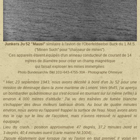
Junkers Ju 52 "Mausi"
similaire à l'avion de l'Oberfeldwebel Buck du 1./M.S.
("Minen Such" pour "chasseur de mines").
Ces appareils étaient équipés d'un anneau conducteur de courant de 14
mètres de diamètre pour créer un champ magnétique
qui faisait exploser les mines immergées.
Photo Bundesarchiv Bild 101I-643-4755-30A - Photographe Ohmeyer
" Hier, 23 septembre 1943, nous avons décollé à bord d'un Ju 52 pour une
mission de déminage dans la zone maritime de Lorient. Vers 9h45, j'ai aperçu
un bombardier quadrimoteur qui s'est écrasé en tournant sur lui même (vrille) à
environ 4 000 mètres d'altitude. J'ai vu des traînées de fumée blanche
s'échapper des deux moteurs latéraux droits. Au bout de quatre minutes
environ, nous avons vu l'appareil frapper la surface de l'eau. Nous avons alors
mis le cap sur le lieu de l'accident, mais n'avons retrouvé ni appareil ni
équipage.
Lieu du crash : position approximative 47 degrés, 37,2 minutes nord et
3 degrés, 40,4 minutes ouest (carte marine Nt.1004).
J'ajoute également que lorsque j'ai vu l'avion en tout premier, il volait en