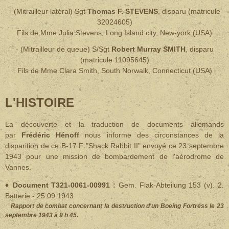
- (Mitrailleur latéral) Sgt
Thomas F. STEVENS
,
disparu (matricule
32024605)
Fils de Mme Julia Stevens, Long Island city, New-york (USA)
- (Mitrailleur de queue) S/Sgt
Robert Murray SMITH
,
disparu
(matricule 11095645)
Fils de Mme Clara Smith, South Norwalk, Connecticut (USA)
L'HISTOIRE
La découverte et la traduction de documents allemands
par
Frédéric Hénoff
nous informe des circonstances de la
disparition de ce B-17 F "Shack Rabbit II" envoyé ce 23 septembre
1943 pour une mission de bombardement de l'aérodrome de
Vannes
.
♦ Document T321-0061-00991 :
Gem. Flak-Abteilung 153 (v). 2.
Batterie - 25.09.1943
Rapport de combat concernant la destruction d'un Boeing Fortress le 23
septembre 1943 à 9 h 45.