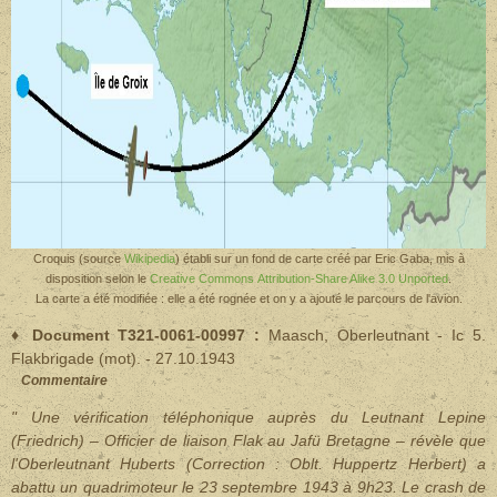
Croquis (source
Wikipedia
) établi sur un fond de carte créé par Eric Gaba, mis à
disposition selon le
Creative Commons Attribution-Share Alike 3.0 Unported
.
La carte a été modifiée : elle a été rognée et on y a ajouté le parcours de l'avion.
♦ Document T321-0061-00997 :
Maasch, Oberleutnant - Ic 5.
Flakbrigade (mot). - 27.10.1943
Commentaire
" Une vérification téléphonique auprès du Leutnant Lepine
(Friedrich) – Officier de liaison Flak au Jafü Bretagne – révèle que
l'Oberleutnant Huberts (Correction : Oblt. Huppertz Herbert) a
abattu un quadrimoteur le 23 septembre 1943 à 9h23. Le crash de