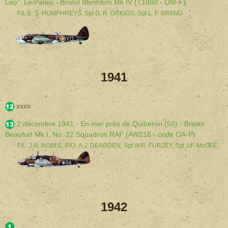
Leo", Le Palais - Bristol Blenheim Mk IV (T1860 - OM-F)
F/L E. S. HUMPHREYS, Sgt G. R. GRIGGS, Sgt L. F. BRAND
1941
xxxx
2 décembre 1941 - En mer près de Quiberon (56) - Bristol
Beaufort Mk I, No. 22 Squadron RAF (AW216 - code OA-P)
F/L. J.R. NOBLE, P/O. A.J. DEARDEN, Sgt W.R. FURZEY, Sgt J.F. McGEE
1942