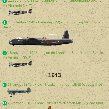
22 septembre 1942 - Lannion, en mer - Supermarine Spitfire
Mk Vb (code NN-T)
6 novembre 1942 - Lanrodec (22) - Short Stirling Mk I (code
HA-Y)
18 novembre 1942 - région de Lannion - Supermarine Spitfire
Mk Vc (code RY-?)
1943
11 janvier 1943 - Plélo - Hawker Typhoon Mk IB (Code ZH-Q)
26 janvier 1943 - Eréac - Vickers Wellington Mk III (Code QB-F)