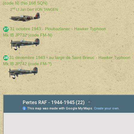
(code N) (No 168 SQN)
nd
2
Lt Jan Gert VON TANGEN
31 octobre
1943
- Ploubazlanec - Hawker Typhoon
Mk IB JP732 (code FM-N)
31 décembre 1943 - au large de Saint Brieuc - Hawker Typhoon
Mk IB JP742 (code FM-?)