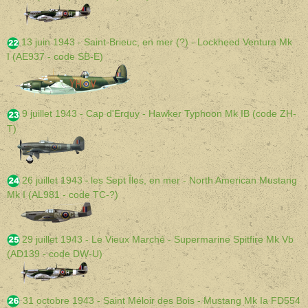
13 juin 1943 -
Saint-Brieuc, en mer (?) - Lockheed Ventura Mk
I (AE937 - code SB-E)
9 juillet 1943 - Cap d'Erquy - Hawker Typhoon Mk IB (code ZH-
T)
26 juillet 1943
les Sept Îles, en mer - North American Mustang
-
Mk I (AL981 - code TC-?)
29 juillet 1943 - Le Vieux Marché - Supermarine Spitfire Mk Vb
(AD139 - code DW-U)
31 octobre
1943
-
Saint Méloir des Bois - Mustang Mk Ia FD554