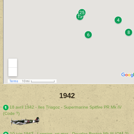
1942
18 avril 1942 - Iles Triagoz - Supermarine Spitfire PR Mk IV
(Code ?)
10 juin 1942 - Lannion, en mer - Douglas Boston Mk III (OM-?)