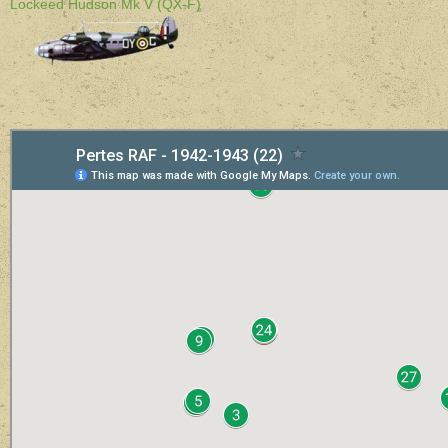
Lockeed Hudson Mk V (QX-F)