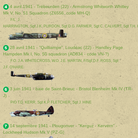
4 avril 1941 - Trébeurden (22) - Armstrong Whitworth Whitley
Mk V, No. 51 Squadron (Z6556, code MH-Q)
F/L. J.
HARRINGTON, Sgt J.K. PURDON, Sgt D.G. FARMER, Sgt C. CALVERT, Sgt T.H
28 avril 1941 - "Quilliampe", Loudéac (22) - Handley Page
Hampden Mk I, No. 50 squadron (AD834 - code VN-?)
F.O. J.A. WHITECROSS, W.O. J.E. MARTIN, F/Sgt D.F. ROSS, Sgt
J.F. O'HARE.
3 juin 1941 - baie de Saint-Brieuc - Bristol Blenheim Mk IV (TR-
J)
P/O T.D. KERR, Sgt K.P. FLETCHER,
Sgt J. HINE
14 septembre 1941 - Plougonver - "Kerguz - Kervern" -
Lockheed Hudson Mk V (PZ-G
)