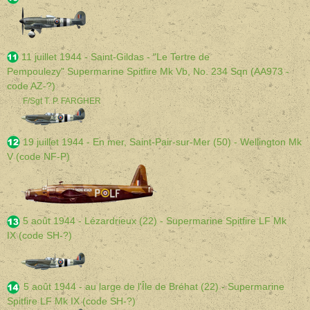
1
1 juillet 1944 - Saint-Gildas - "Le Tertre de
Pempoulezy" Supermarine Spitfire Mk Vb, No. 234 Sqn (AA973 -
code AZ-?)
F/Sgt T. P. FARGHER
19 juillet 1944 - En mer, Saint-Pair-sur-Mer (50) - Wellington Mk
V (code NF-P)
5 août 1944 - Lézardrieux (22) - Supermarine Spitfire LF Mk
IX (code SH-?)
5 août 1944 - au large de l'Île de Bréhat (22) - Supermarine
Spitfire LF Mk IX (code SH-?)