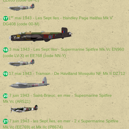
EE635 (code GP-C)
er
1
mai 1943 - Les Sept Iles - Handley Page Halifax Mk V
DG408 (code 00-M)
3 mai 1943 - Les Sept Iles -
Supermarine Spitfire
Mk Vc EN960
(code LV-X) et EE768 (code NN-Y)
17 mai 1943 - Tramain - De Havilland Mosquito NF Mk II DZ712
7 juin 1943 - Saint-Brieuc, en mer - Supermarine Spitfire
Mk Vc (AR521)
7 juin 1943 - les Sept Îles, en mer - 2 x Supermarine Spitfire
Mk Vc (EE769) et Mk IIc (P8674)