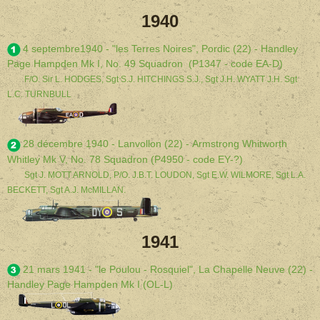
1940
4 septembre1940 - "les Terres Noires", Pordic (22) - Handley
Page Hampden Mk I, No. 49 Squadron (P1347 - code EA-D)
F/O. Sir L. HODGES, Sgt S.J. HITCHINGS S.J., Sgt J.H. WYATT J.H. Sgt
L.C. TURNBULL
28 décembre 1940 - Lanvollon (22) - Armstrong Whitworth
Whitley Mk V, No. 78 Squadron (P4950 - code EY-?)
Sgt J. MOTT ARNOLD, P/O. J.B.T. LOUDON, Sgt E.W. WILMORE, Sgt L.A.
BECKETT, Sgt A.J. McMILLAN.
1941
21 mars 1941 - "le Poulou - Rosquiel", La Chapelle Neuve (22) -
Handley Page Hampden Mk I (OL-L)