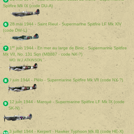
Spitfire Mk IX (code DU-A)
28 mai 1944 - Saint Rieul - Supermarine Spitfire LF Mk XIV
(code DW-L)
er
1
juin 1944 - En mer au large de Binic - Supermarine Spitfire
Mk VII, No. 131 Sqn (MB887 - code NX-?)
WO. W.J. ATKINSON
juin 1944 - Plélo - Supermarine Spitfire Mk VII (code NX-?)
7
12 juin 1944 - Maroué - Supermarine Spitfire LF Mk IX (code
SK-N)
3 juillet 1944 - Kerpert - Hawker Typhoon Mk IB (code HE-X)