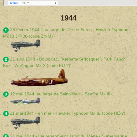
1944
28 février 1944 - au large de l'île de Sercq - Hawker Typhoon
Mk IB JP730 (code ZY-M)
21 avril 1944 - Bourbriac, "Kerbars/Kerlosquer", Park Fanch
Koz - Wellington Mk X (code FU-?)
12 mai 1944, au large de Saint-Malo - Seafire Mk III
21 mai 1944 - en mer - Hawker Typhoon Mk IB (code HE-?)
21 mai 1944 - Laurenan/Saint Jacut du Méné - Supermarine