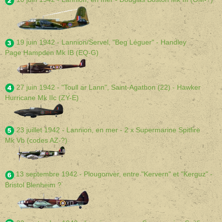
19 juin 1942 - Lannion/Servel, "Beg Léguer" - Handley
Page Hampden Mk IB (EQ-G)
27 juin 1942 - "Toull ar Lann", Saint-Agathon (22) - Hawker
Hurricane Mk IIc (ZY-E)
23 juillet 1942 - Lannion, en mer - 2 x Supermarine Spitfire
Mk Vb (codes AZ-?)
13 septembre 1942 - Plougonver, entre "
Kervern" et
"Kerguz" -
Bristol Blenheim ?